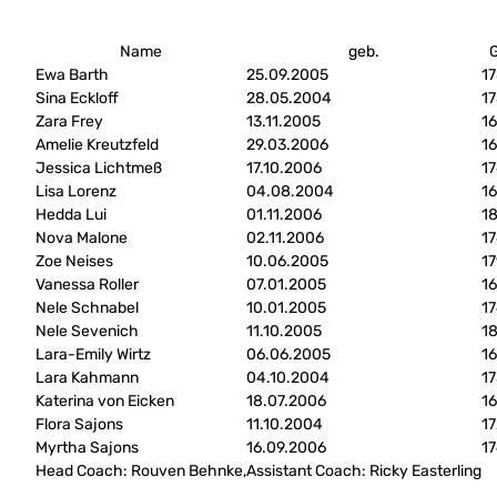
Name
geb.
Ewa Barth
25.09.2005
1
Sina Eckloff
28.05.2004
1
Zara Frey
13.11.2005
1
Amelie Kreutzfeld
29.03.2006
1
Jessica Lichtmeß
17.10.2006
1
Lisa Lorenz
04.08.2004
1
Hedda Lui
01.11.2006
1
Nova Malone
02.11.2006
1
Zoe Neises
10.06.2005
1
Vanessa Roller
07.01.2005
1
Nele Schnabel
10.01.2005
1
Nele Sevenich
11.10.2005
1
Lara-Emily Wirtz
06.06.2005
1
Lara Kahmann
04.10.2004
1
Katerina von Eicken
18.07.2006
1
Flora Sajons
11.10.2004
1
Myrtha Sajons
16.09.2006
1
Head Coach: Rouven Behnke,
Assistant Coach: Ricky Easterling