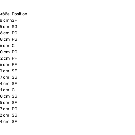
Größe
Position
78 cmn
SF
75 cm
SG
66 cm
PG
68 cm
PG
76 cm
C
60 cm
PG
82 cm
PF
76 cm
PF
79 cm
SF
67 cm
SG
74 cm
SF
81 cm
C
68 cm
SG
75 cm
SF
67 cm
PG
72 cm
SG
74 cm
SF