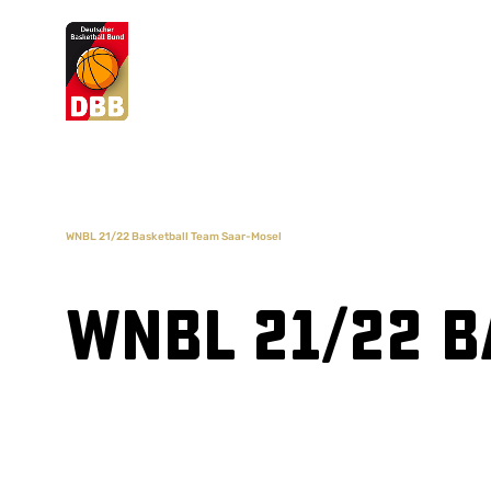
Suchvorschläge
Lorem Ipsum
Dolor Sit
Amet Valputo
WNBL 21/22 Basketball Team Saar-Mosel
WNBL 21/22 