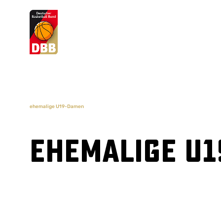
Suchvorschläge
Lorem Ipsum
Dolor Sit
Amet Valputo
ehemalige U19-Damen
ehemalige U