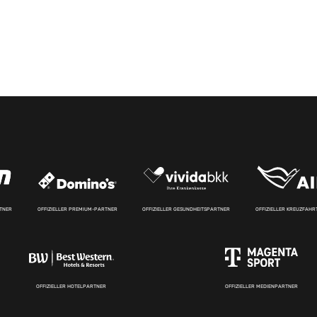
RTNER
OFFIZIELLER PREMIUM-PARTNER
OFFIZIELLER GESUNDHEITSPARTNER
OFFIZIELLER KREUZFAH
OFFIZIELLER HOTELPARTNER
OFFIZIELLER MEDIENPARTNER