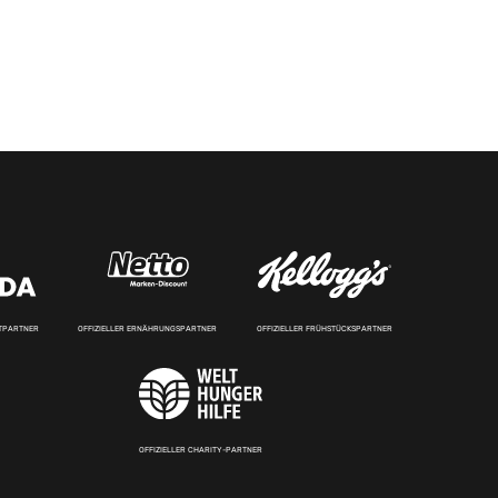
RTPARTNER
OFFIZIELLER ERNÄHRUNGSPARTNER
OFFIZIELLER FRÜHSTÜCKSPARTNER
OFFIZIELLER CHARITY-PARTNER