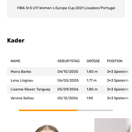
FIBA 3×3 U17 Women´s Europe Cup 2021 Lissabon/Portugal
Kader
NAME
GEBURTSTAG
GRÖSSE
POSITION
Maira Banko
04/10/2005
1.80 m
3×3 Spielerin
Lena Lingnau
06/05/2005
1.77 m
3×3 Spielerin
Lisanne Räwer Tanguep
05/09/2006
1.80 m
3×3 Spielerin
Verena Soltau
05/12/2006
1.90
3×3 Spielerin