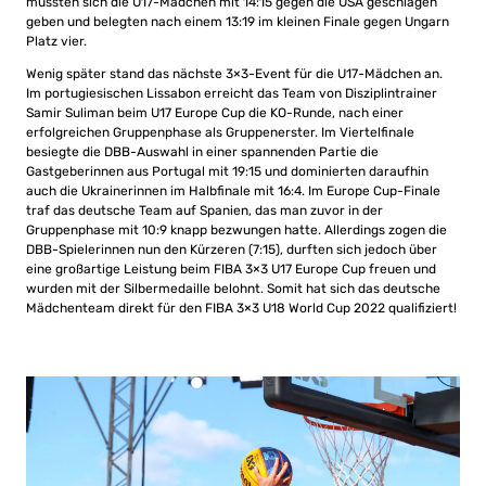
mussten sich die U17-Mädchen mit 14:15 gegen die USA geschlagen
geben und belegten nach einem 13:19 im kleinen Finale gegen Ungarn
Platz vier.
Wenig später stand das nächste 3×3-Event für die U17-Mädchen an.
Im portugiesischen Lissabon erreicht das Team von Disziplintrainer
Samir Suliman beim U17 Europe Cup die KO-Runde, nach einer
erfolgreichen Gruppenphase als Gruppenerster. Im Viertelfinale
besiegte die DBB-Auswahl in einer spannenden Partie die
Gastgeberinnen aus Portugal mit 19:15 und dominierten daraufhin
auch die Ukrainerinnen im Halbfinale mit 16:4. Im Europe Cup-Finale
traf das deutsche Team auf Spanien, das man zuvor in der
Gruppenphase mit 10:9 knapp bezwungen hatte. Allerdings zogen die
DBB-Spielerinnen nun den Kürzeren (7:15), durften sich jedoch über
eine großartige Leistung beim FIBA 3×3 U17 Europe Cup freuen und
wurden mit der Silbermedaille belohnt. Somit hat sich das deutsche
Mädchenteam direkt für den FIBA 3×3 U18 World Cup 2022 qualifiziert!