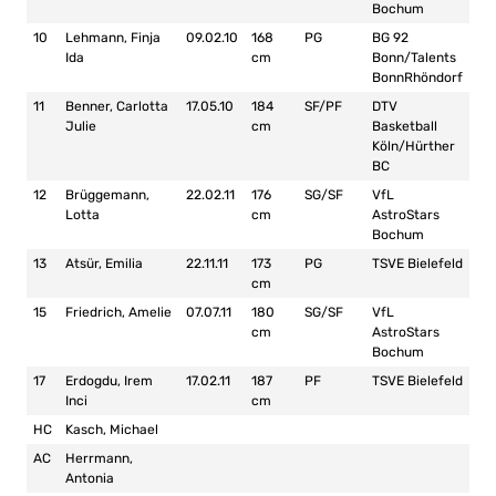
Bochum
10
Lehmann, Finja
09.02.10
168
PG
BG 92
Ida
cm
Bonn/Talents
BonnRhöndorf
11
Benner, Carlotta
17.05.10
184
SF/PF
DTV
Julie
cm
Basketball
Köln/Hürther
BC
12
Brüggemann,
22.02.11
176
SG/SF
VfL
Lotta
cm
AstroStars
Bochum
13
Atsür, Emilia
22.11.11
173
PG
TSVE Bielefeld
cm
15
Friedrich, Amelie
07.07.11
180
SG/SF
VfL
cm
AstroStars
Bochum
17
Erdogdu, Irem
17.02.11
187
PF
TSVE Bielefeld
Inci
cm
HC
Kasch, Michael
AC
Herrmann,
Antonia