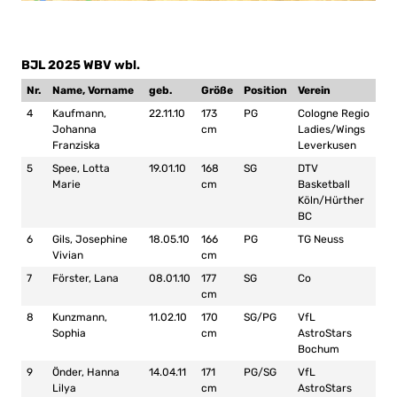
BJL 2025 WBV wbl.
Nr.
Name, Vorname
geb.
Größe
Position
Verein
4
Kaufmann,
22.11.10
173
PG
Cologne Regio
Johanna
cm
Ladies/Wings
Franziska
Leverkusen
5
Spee, Lotta
19.01.10
168
SG
DTV
Marie
cm
Basketball
Köln/Hürther
BC
6
Gils, Josephine
18.05.10
166
PG
TG Neuss
Vivian
cm
7
Förster, Lana
08.01.10
177
SG
Co
cm
8
Kunzmann,
11.02.10
170
SG/PG
VfL
Sophia
cm
AstroStars
Bochum
9
Önder, Hanna
14.04.11
171
PG/SG
VfL
Lilya
cm
AstroStars