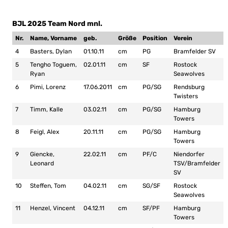
BJL 2025 Team Nord mnl.
Nr.
Name, Vorname
geb.
Größe
Position
Verein
4
Basters, Dylan
01.10.11
cm
PG
Bramfelder SV
5
Tengho Toguem,
02.01.11
cm
SF
Rostock
Ryan
Seawolves
6
Pimi, Lorenz
17.06.2011
cm
PG/SG
Rendsburg
Twisters
7
Timm, Kalle
03.02.11
cm
PG/SG
Hamburg
Towers
8
Feigl, Alex
20.11.11
cm
PG/SG
Hamburg
Towers
9
Giencke,
22.02.11
cm
PF/C
Niendorfer
Leonard
TSV/Bramfelder
SV
10
Steffen, Tom
04.02.11
cm
SG/SF
Rostock
Seawolves
11
Henzel, Vincent
04.12.11
cm
SF/PF
Hamburg
Towers