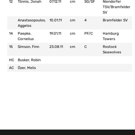
12
Tönnis, Jonah
07.12.11
cm
SG/SF
Niendorfer
TSV/Bramfelder
SV
Anastasopoulos,
10.01.11
cm
4
Bramfelder SV
Aggelos
14
Paepke,
19.01.11
cm
PF/C
Hamburg
Cornelius
Towers
15
Simson, Finn
23.08.11
cm
C
Rostock
Seawolves
HC
Busker, Robin
AC
Özer, Melis