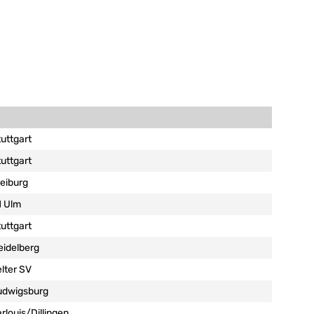
uttgart
uttgart
eiburg
1 Ulm
uttgart
idelberg
lter SV
udwigsburg
rlouis/Dillingen