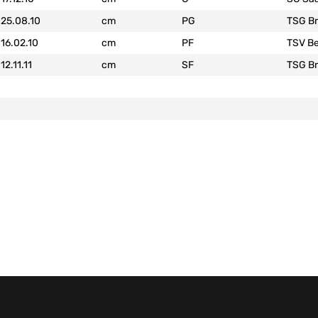
25.08.10
cm
PG
TSG Br
16.02.10
cm
PF
TSV B
12.11.11
cm
SF
TSG Br