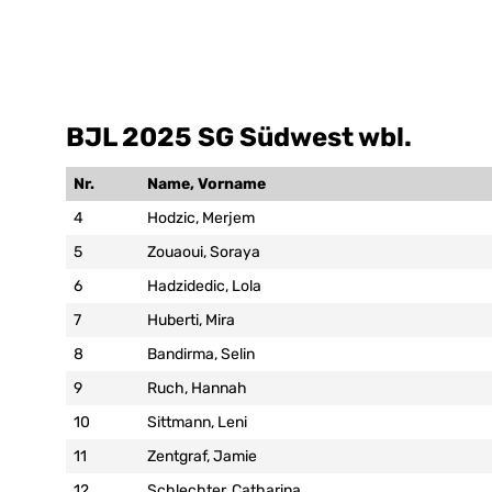
BJL 2025 SG Südwest wbl.
Nr.
Name, Vorname
4
Hodzic, Merjem
5
Zouaoui, Soraya
6
Hadzidedic, Lola
7
Huberti, Mira
8
Bandirma, Selin
9
Ruch, Hannah
10
Sittmann, Leni
11
Zentgraf, Jamie
12
Schlechter, Catharina