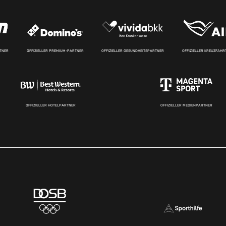
RTNER
OFFIZIELLER PREMIUM-PARTNER
OFFIZIELLER GESUNDHEITSPARTNER
OFFIZIELLER KREUZFAH
OFFIZIELLER HOTELPARTNER
OFFIZIELLER MEDIENPARTNER