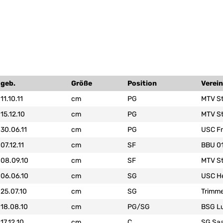
geb.
Größe
Position
Verein
11.10.11
cm
PG
MTV St
15.12.10
cm
PG
MTV St
30.06.11
cm
PG
USC Fr
07.12.11
cm
SF
BBU 0
08.09.10
cm
SF
MTV St
06.06.10
cm
SG
USC He
25.07.10
cm
SG
Trimme
18.08.10
cm
PG/SG
BSG L
17.12.10
cm
C
SG Saa