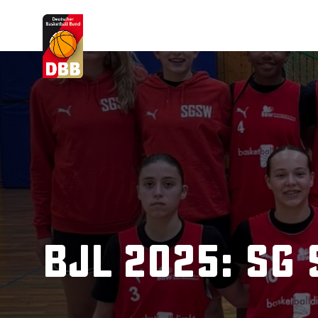
Suchvorschläge
Lorem Ipsum
Dolor Sit
Amet Valputo
BJL 2025: SG