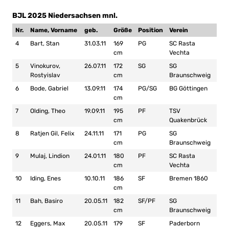
BJL 2025 Niedersachsen mnl.
Nr.
Name, Vorname
geb.
Größe
Position
Verein
4
Bart, Stan
31.03.11
169
PG
SC Rasta
cm
Vechta
5
Vinokurov,
26.07.11
172
SG
SG
Rostyislav
cm
Braunschweig
6
Bode, Gabriel
13.09.11
174
PG/SG
BG Göttingen
cm
7
Olding, Theo
19.09.11
195
PF
TSV
cm
Quakenbrück
8
Ratjen Gil, Felix
24.11.11
171
PG
SG
cm
Braunschweig
9
Mulaj, Lindion
24.01.11
180
PF
SC Rasta
cm
Vechta
10
Iding, Enes
10.10.11
186
SF
Bremen 1860
cm
11
Bah, Basiro
20.05.11
182
SF/PF
SG
cm
Braunschweig
12
Eggers, Max
20.05.11
179
SF
Paderborn