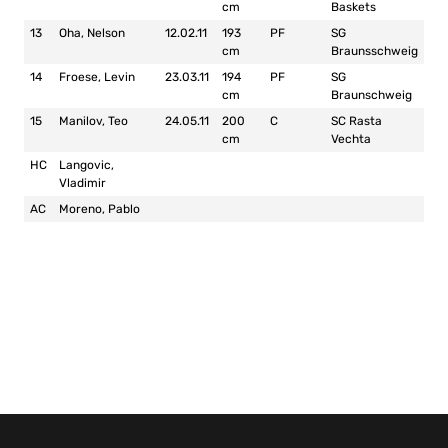
cm
Baskets
13
Oha, Nelson
12.02.11
193
PF
SG
cm
Braunsschweig
14
Froese, Levin
23.03.11
194
PF
SG
cm
Braunschweig
15
Manilov, Teo
24.05.11
200
C
SC Rasta
cm
Vechta
HC
Langovic,
Vladimir
AC
Moreno, Pablo