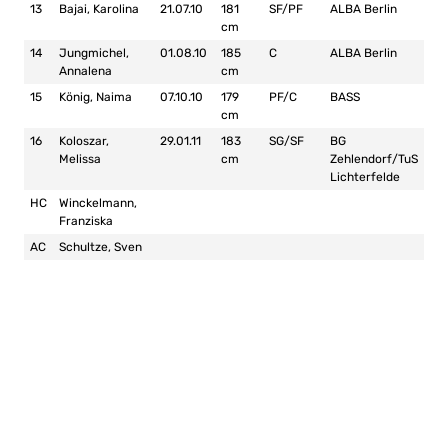
13
Bajai, Karolina
21.07.10
181
SF/PF
ALBA Berlin
cm
14
Jungmichel,
01.08.10
185
C
ALBA Berlin
Annalena
cm
15
König, Naima
07.10.10
179
PF/C
BASS
cm
16
Koloszar,
29.01.11
183
SG/SF
BG
Melissa
cm
Zehlendorf/TuS
Lichterfelde
HC
Winckelmann,
Franziska
AC
Schultze, Sven