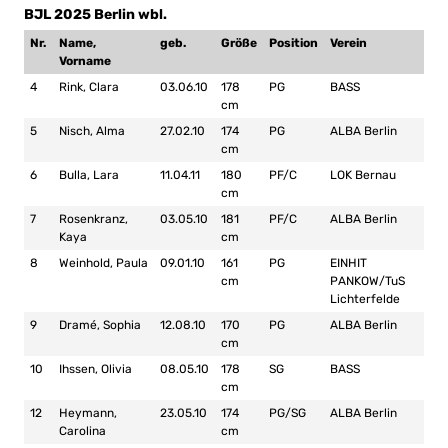
BJL 2025 Berlin wbl.
Nr.
Name,
geb.
Größe
Position
Verein
Vorname
4
Rink, Clara
03.06.10
178
PG
BASS
cm
5
Nisch, Alma
27.02.10
174
PG
ALBA Berlin
cm
6
Bulla, Lara
11.04.11
180
PF/C
LOK Bernau
cm
7
Rosenkranz,
03.05.10
181
PF/C
ALBA Berlin
Kaya
cm
8
Weinhold, Paula
09.01.10
161
PG
EINHIT
cm
PANKOW/TuS
Lichterfelde
9
Dramé, Sophia
12.08.10
170
PG
ALBA Berlin
cm
10
Ihssen, Olivia
08.05.10
178
SG
BASS
cm
12
Heymann,
23.05.10
174
PG/SG
ALBA Berlin
Carolina
cm