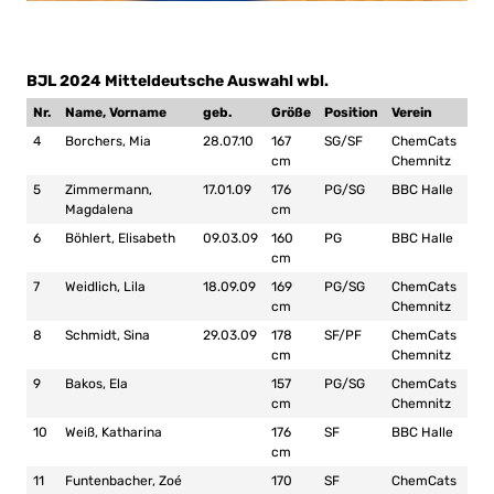
BJL 2024 Mitteldeutsche Auswahl wbl.
Nr.
Name, Vorname
geb.
Größe
Position
Verein
4
Borchers, Mia
28.07.10
167
SG/SF
ChemCats
cm
Chemnitz
5
Zimmermann,
17.01.09
176
PG/SG
BBC Halle
Magdalena
cm
6
Böhlert, Elisabeth
09.03.09
160
PG
BBC Halle
cm
7
Weidlich, Lila
18.09.09
169
PG/SG
ChemCats
cm
Chemnitz
8
Schmidt, Sina
29.03.09
178
SF/PF
ChemCats
cm
Chemnitz
9
Bakos, Ela
157
PG/SG
ChemCats
cm
Chemnitz
10
Weiß, Katharina
176
SF
BBC Halle
cm
11
Funtenbacher, Zoé
170
SF
ChemCats