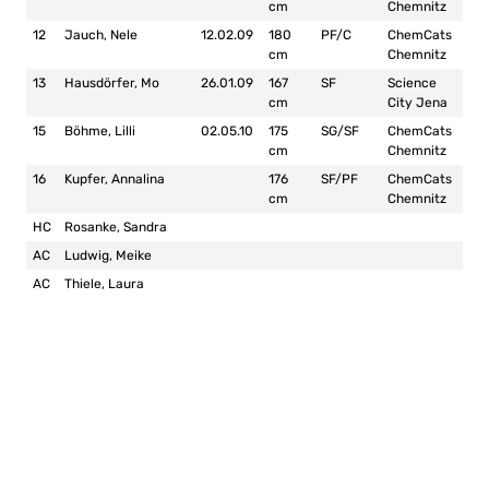
cm
Chemnitz
12
Jauch, Nele
12.02.09
180
PF/C
ChemCats
cm
Chemnitz
13
Hausdörfer, Mo
26.01.09
167
SF
Science
cm
City Jena
15
Böhme, Lilli
02.05.10
175
SG/SF
ChemCats
cm
Chemnitz
16
Kupfer, Annalina
176
SF/PF
ChemCats
cm
Chemnitz
HC
Rosanke, Sandra
AC
Ludwig, Meike
AC
Thiele, Laura