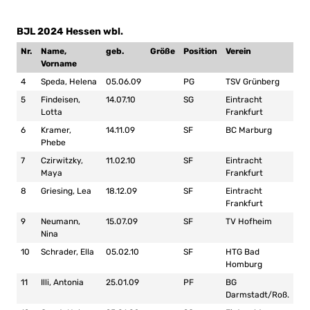
BJL 2024 Hessen wbl.
Nr.
Name,
geb.
Größe
Position
Verein
Vorname
4
Speda, Helena
05.06.09
PG
TSV Grünberg
5
Findeisen,
14.07.10
SG
Eintracht
Lotta
Frankfurt
6
Kramer,
14.11.09
SF
BC Marburg
Phebe
7
Czirwitzky,
11.02.10
SF
Eintracht
Maya
Frankfurt
8
Griesing, Lea
18.12.09
SF
Eintracht
Frankfurt
9
Neumann,
15.07.09
SF
TV Hofheim
Nina
10
Schrader, Ella
05.02.10
SF
HTG Bad
Homburg
11
Illi, Antonia
25.01.09
PF
BG
Darmstadt/Roß.