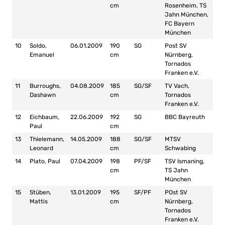
cm
Rosenheim, TS
Jahn München,
FC Bayern
München
10
Soldo,
06.01.2009
190
SG
Post SV
Emanuel
cm
Nürnberg,
Tornados
Franken e.V.
11
Burroughs,
04.08.2009
185
SG/SF
TV Vach,
Dashawn
cm
Tornados
Franken e.V.
12
Eichbaum,
22.06.2009
192
SG
BBC Bayreuth
Paul
cm
13
Thielemann,
14.05.2009
188
SG/SF
MTSV
Leonard
cm
Schwabing
14
Plato, Paul
07.04.2009
198
PF/SF
TSV Ismaning,
cm
TS Jahn
München
15
Stüben,
13.01.2009
195
SF/PF
POst SV
Mattis
cm
Nürnberg,
Tornados
Franken e.V.