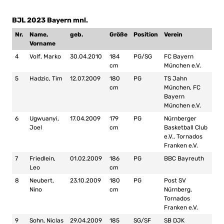
BJL 2023 Bayern mnl.
Nr.
Name,
geb.
Größe
Position
Verein
Vorname
4
Volf, Marko
30.04.2010
184
PG/SG
FC Bayern
cm
München e.V.
5
Hadzic, Tim
12.07.2009
180
PG
TS Jahn
cm
München, FC
Bayern
München e.V.
6
Ugwuanyi,
17.04.2009
179
PG
Nürnberger
Joel
cm
Basketball Club
e.V., Tornados
Franken e.V.
7
Friedlein,
01.02.2009
186
PG
BBC Bayreuth
Leo
cm
8
Neubert,
23.10.2009
180
PG
Post SV
Nino
cm
Nürnberg,
Tornados
Franken e.V.
9
Sohn, Niclas
29.04.2009
185
SG/SF
SB DJK