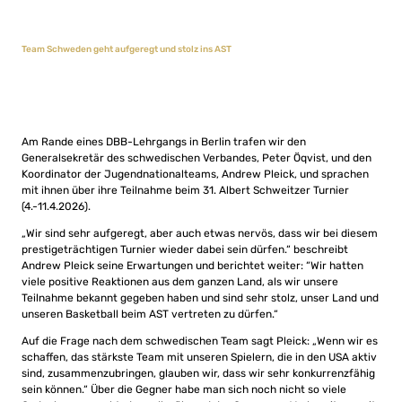
Team Schweden geht aufgeregt und stolz ins AST
Am Rande eines DBB-Lehrgangs in Berlin trafen wir den
Generalsekretär des schwedischen Verbandes, Peter Öqvist, und den
Koordinator der Jugendnationalteams, Andrew Pleick, und sprachen
mit ihnen über ihre Teilnahme beim 31. Albert Schweitzer Turnier
(4.-11.4.2026).
„Wir sind sehr aufgeregt, aber auch etwas nervös, dass wir bei diesem
prestigeträchtigen Turnier wieder dabei sein dürfen.“ beschreibt
Andrew Pleick seine Erwartungen und berichtet weiter: “Wir hatten
viele positive Reaktionen aus dem ganzen Land, als wir unsere
Teilnahme bekannt gegeben haben und sind sehr stolz, unser Land und
unseren Basketball beim AST vertreten zu dürfen.“
Auf die Frage nach dem schwedischen Team sagt Pleick: „Wenn wir es
schaffen, das stärkste Team mit unseren Spielern, die in den USA aktiv
sind, zusammenzubringen, glauben wir, dass wir sehr konkurrenzfähig
sein können.“ Über die Gegner habe man sich noch nicht so viele