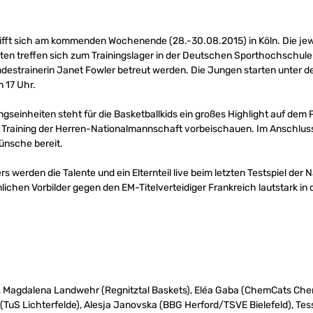
ifft sich am kommenden Wochenende (28.-30.08.2015) in Köln. Die jewe
n treffen sich zum Trainingslager in der Deutschen Sporthochschule.
ndestrainerin Janet Fowler betreut werden. Die Jungen starten unter 
m 17 Uhr.
gseinheiten steht für die Basketballkids ein großes Highlight auf de
raining der Herren-Nationalmannschaft vorbeischauen. Im Anschluss
nsche bereit.
s werden die Talente und ein Elternteil live beim letzten Testspiel der
nlichen Vorbilder gegen den EM-Titelverteidiger Frankreich lautstark 
s), Magdalena Landwehr (Regnitztal Baskets), Eléa Gaba (ChemCats Chem
 (TuS Lichterfelde), Alesja Janovska (BBG Herford/TSVE Bielefeld), Te