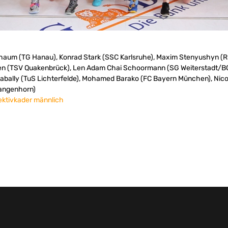
haum (TG Hanau), Konrad Stark (SSC Karlsruhe), Maxim Stenyushyn (RS
oten (TSV Quakenbrück), Len Adam Chai Schoormann (SG Weiterstadt/BC
Sabally (TuS Lichterfelde), Mohamed Barako (FC Bayern München), Nico
Langenhorn)