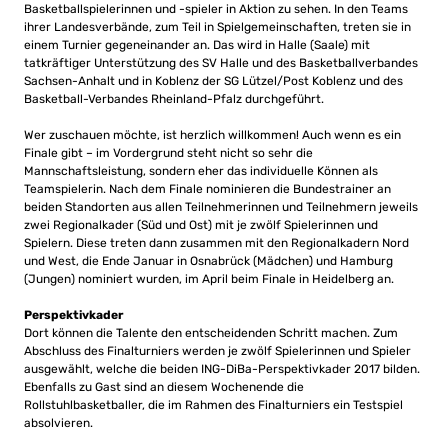
Basketballspielerinnen und -spieler in Aktion zu sehen. In den Teams
ihrer Landesverbände, zum Teil in Spielgemeinschaften, treten sie in
einem Turnier gegeneinander an. Das wird in Halle (Saale) mit
tatkräftiger Unterstützung des SV Halle und des Basketballverbandes
Sachsen-Anhalt und in Koblenz der SG Lützel/Post Koblenz und des
Basketball-Verbandes Rheinland-Pfalz durchgeführt.
Wer zuschauen möchte, ist herzlich willkommen! Auch wenn es ein
Finale gibt – im Vordergrund steht nicht so sehr die
Mannschaftsleistung, sondern eher das individuelle Können als
Teamspielerin. Nach dem Finale nominieren die Bundestrainer an
beiden Standorten aus allen Teilnehmerinnen und Teilnehmern jeweils
zwei Regionalkader (Süd und Ost) mit je zwölf Spielerinnen und
Spielern. Diese treten dann zusammen mit den Regionalkadern Nord
und West, die Ende Januar in Osnabrück (Mädchen) und Hamburg
(Jungen) nominiert wurden, im April beim Finale in Heidelberg an.
Perspektivkader
Dort können die Talente den entscheidenden Schritt machen. Zum
Abschluss des Finalturniers werden je zwölf Spielerinnen und Spieler
ausgewählt, welche die beiden ING-DiBa-Perspektivkader 2017 bilden.
Ebenfalls zu Gast sind an diesem Wochenende die
Rollstuhlbasketballer, die im Rahmen des Finalturniers ein Testspiel
absolvieren.