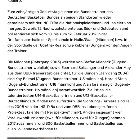
Koblenz.
Zum zehnjährigen Geburtstag suchen die Bundestrainer des
Deutschen Basketball Bundes an beiden Standorten wieder
gemeinsam mit der ING-DiBa die Nationalspielerinnen und -spieler von
morgen. Jeweils 72 Nachwuchstalente aus Süd- und Ostdeutschland
präsentieren sich vom 10. bis zum 12. Februar 2017 in der
Dreifachsporthalle der Sportschule in Halle/Saale (Mädchen) bzw. in
der Sporthalle der Goethe-Realschule Koblenz (Jungen) vor den Augen
der Trainer.
Die Mädchen (Jahrgang 2003) werden von Stefan Mienack (Jugend-
Bundestrainer weiblich) sowie Eberhard Spissinger und Alexander May
aus dem DBB-Trainerstab gesichtet, für die Jungen (Jahrgang 2004)
sind Kay Blümel (Jugend-Bundestrainer U15 männlich), Harald Stein
(Jugend-Bundestrainer U18 männlich) und Alan Ibrahimagic (Jugend-
Bundestrainer U16 männlich) verantwortlich. Ziel ist es, die
talentiertesten U14-Basketballerinnen und U13-Basketballer
Deutschlands zu finden und zu fördern. Die Sichtungs-Turniere sind Teil
des 2008 von der ING-DiBa und vom DBB ins Leben gerufenen
Projektes „Talente mit Perspektive“ (TmP). An den insgesamt vier
Vorauswahlturnieren (zwei für Mädchen, zwei für Jungen) nehmen
2017 zusammen rund 300 Basketballerinnen und Basketballer aus
allen 16 Landesverbänden teil.