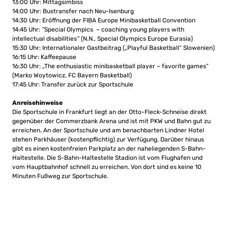
13:00 Uhr: Mittagsimbiss
14:00 Uhr: Bustransfer nach Neu-Isenburg
14:30 Uhr: Eröffnung der FIBA Europe Minibasketball Convention
14:45 Uhr:
“
Special Olympics – coaching young players with
intellectual disabilities
”
(N.N., Special Olympics Europe Eurasia)
15:30 Uhr: Internationaler Gastbeitrag („Playful Basketball“ Slowenien)
16:15 Uhr: Kaffeepause
16:30 Uhr: „The enthusiastic minibasketball player – favorite games“
(Marko Woytowicz, FC Bayern Basketball)
17:45 Uhr: Transfer zurück zur Sportschule
Anreisehinweise
Die Sportschule in Frankfurt liegt an der Otto-Fleck-Schneise direkt
gegenüber der Commerzbank Arena und ist mit PKW und Bahn gut zu
erreichen. An der Sportschule und am benachbarten Lindner Hotel
stehen Parkhäuser (kostenpflichtig) zur Verfügung. Darüber hinaus
gibt es einen kostenfreien Parkplatz an der naheliegenden S-Bahn-
Haltestelle. Die S-Bahn-Haltestelle Stadion ist vom Flughafen und
vom Hauptbahnhof schnell zu erreichen. Von dort sind es keine 10
Minuten Fußweg zur Sportschule.