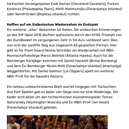
türkischen Vorzeigespieler Cedi Osman (Cleveland Cavaliers), Furkan
Korkmaz (Philadelphia 76ers), Melih Mahmutoğlu (Fenerbahçe Istanbul)
oder Semih Erden (Beşiktaş Istanbul) richten.
Hoffen auf ein italienisches Wiedersehen im Endspiel
Ein weiterer „alter“ Bekannter ist Italien. Die schlechten Erinnerungen
an das EM-Spiel 2015 dürften spätestens durch den 61:55-Triumph von
der EuroBasket im vergangenen Jahr in Tel Aviv verblasst sein. Dies
war erst der zwölfte Sieg aus insgesamt 63 gespielten Partien. Hier
gibt es für Point Guard Dennis Schröder ein Wiedersehen mit NBA-
Mannschaftskollege Marco Belinelli (Atlanta Hawks). Auch für die
Bamberger Korbjäger kommen mit Daniel Hackett (Brose Bamberg)
und dem Ex-Bamberger Nicolo Melli (Fenerbahçe Istanbul) (ehemalige)
Weggefährten. Mit Danilo Gallinari (LA Clippers) spielt ein weiterer
NBA-Profi für die Squadra Azzurra.
Ein nahezu unbeschriebenes Blatt wartet hingegen mit Tschechien.
Aus fünf Spielen gab es dabei vier Siege und nur eine Niederlage. Der
Kader wird dabei um den tschechischen Ausnahmespieler Tomas
Satoransky (Washington Wizards) und Ex-NBA-Profi Jan Veselý
(Fenerbahçe Istanbul) gebildet.