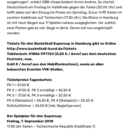
ausgetragen“, erklärt DBB-Vizepräsident Armin Andres. So startet
Deutschland am Freitag im Halbfinale gegen die Türkei (20.00 Uhr) und
hofft dabei auf den Einzug ins Finale am Samstag. Zuvor trifft Italien im
zweiten Halbfinale auf Tschechien (17.30 Uhr). Die Bilanz in Hamburg
ist mit neun Siegen aus 17 Spielen nahezu ausgeglichen. Vor zuletzt
zwei Pleiten gab es vier Siege in Serie. Daran soll nun angeknüpft
werden.
Tickets für den Basketball Supercup in Hamburg gibt es Online
http://www.basketball-bund.de/tickets
Telefonisch: 01806 997724 (0,20 € / Anruf aus dem deutschen
Festnetz, max.
0,60 € / Anruf aus den Mobilfunknetzen), sowie an allen
bekannten Eventim VVK-Stellen.
Ticketpreise Tageskarten:
PK 1 = 57,50 €
PK 2 = 47,50 €, PK 2 ermäßigt = 42,50 €
PK 3 = 37,50 €, PK 3 ermäßigt = 32,50 €
PK 4 (Stehplatz) = 24,50 €, PK 4 (Stehplatz) = 20,50 €
Rollstuhlfahrer = 24,50 € (inkl. Begleitperson)
Der Spielplan für den Supercup:
Freitag, 7. September 2018
17.30 Uhr Italien – Tschechische Republik (Halbfinale 1)