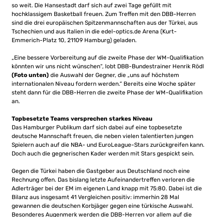
so weit. Die Hansestadt darf sich auf zwei Tage gefüllt mit
hochklassigem Basketball freuen. Zum Treffen mit den DBB-Herren
sind die drei europäischen Spitzenmannschaften aus der Türkei, aus
Tschechien und aus Italien in die edel-optics.de Arena (Kurt-
Emmerich-Platz 10, 21109 Hamburg) geladen.
„Eine bessere Vorbereitung auf die zweite Phase der WM-Qualifikation
könnten wir uns nicht wünschen“, lobt DBB-Bundestrainer Henrik Rödl
(Foto unten)
die Auswahl der Gegner, die „uns auf höchstem
internationalen Niveau fordern werden.“ Bereits eine Woche später
steht dann für die DBB-Herren die zweite Phase der WM-Qualifikation
an.
Topbesetzte Teams versprechen starkes Niveau
Das Hamburger Publikum darf sich dabei auf eine topbesetzte
deutsche Mannschaft freuen, die neben vielen talentierten jungen
Spielern auch auf die NBA- und EuroLeague-Stars zurückgreifen kann.
Doch auch die gegnerischen Kader werden mit Stars gespickt sein.
Gegen die Türkei haben die Gastgeber aus Deutschland noch eine
Rechnung offen. Das bislang letzte Aufeinandertreffen verloren die
Adlerträger bei der EM im eigenen Land knapp mit 75:80. Dabei ist die
Bilanz aus insgesamt 41 Vergleichen positiv: immerhin 28 Mal
gewannen die deutschen Korbjäger gegen eine türkische Auswahl.
Besonderes Augenmerk werden die DBB-Herren vor allem auf die