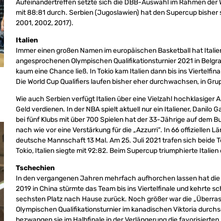
Aufeinandertreffen setzte sich die DBB-Auswahl im Rahmen der WM
mit 88:81 durch. Serbien (Jugoslawien) hat den Supercup bisher 
2001, 2002, 2017).
Italien
Immer einen großen Namen im europäischen Basketball hat Italie
angesprochenen Olympischen Qualifikationsturnier 2021 in Belgra
kaum eine Chance ließ. In Tokio kam Italien dann bis ins Viertelfin
Die World Cup Qualifiers laufen bisher eher durchwachsen, in Grupp
Wie auch Serbien verfügt Italien über eine Vielzahl hochklasiger A
Geld verdienen. In der NBA spielt aktuell nur ein Italiener, Danilo
bei fünf Klubs mit über 700 Spielen hat der 33-Jährige auf dem Bu
nach wie vor eine Verstärkung für die „Azzurri“. In 66 offiziellen L
deutsche Mannschaft 13 Mal. Am 25. Juli 2021 trafen sich beide T
Tokio, Italien siegte mit 92:82. Beim Supercup triumphierte Italien 
Tschechien
In den vergangenen Jahren mehrfach aufhorchen lassen hat die
2019 in China stürmte das Team bis ins Viertelfinale und kehrte s
sechsten Platz nach Hause zurück. Noch größer war die „Überra
Olympischen Qualifikationsturnier im kanadischen Viktoria durchs
bezwangen sie im Halbfinale in der Verlängerung die favorisierten