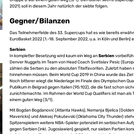
2021) soll in diesem Jahr natürlich der siebte folgen.
Gegner/Bilanzen
Das Teilnehmerfelde des 33. Supercups hat es wie bereits erwähnt 
EuroBasket 2022 (1.-18. September 2022, u.a. in Köln und Berlin) 
Serbien
In kompletter Besetzung wird kaum ein Weg an
Serbien
vorbeifüh
Denver Nuggets im Team von Head Coach Svetislav Pesic (Europa
zählen die Serben zu den absoluten Titelfavoriten. Zuletzt haben
hinnehmen müssen. Beim World Cup 2019 in China wurde das Ziel Ti
Noch bitterer wiegt die Niederlage im Finale des Olympischen Qua
Publikum in Belgrad gegen Italien (95:102), die die fast schon si
zunichtemachte. Im Rahmen der World Cup Qualifiers ist man als T
einem guten Weg (3/1).
Mit Bogdan Bogdanović (Atlanta Hawks), Nemanja Bjelica (Golden 
Mavericks) und Aleksej Pokuševski (Oklahoma City Thunder) ste
Spitzenspielern weitere NBA-Spieler potenziell im serbischen Aufg
gegen Serbien (inkl. Jugoslawien) gespielt, nur sieben Partien k