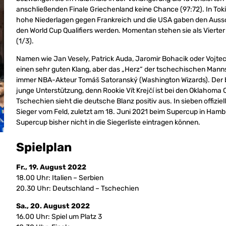
anschließenden Finale Griechenland keine Chance (97:72). In To
hohe Niederlagen gegen Frankreich und die USA gaben den Aussc
den World Cup Qualifiers werden. Momentan stehen sie als Vierte
(1/3).
Namen wie Jan Vesely, Patrick Auda, Jaromir Bohacik oder Vojt
einen sehr guten Klang, aber das „Herz“ der tschechischen Man
immer NBA-Akteur Tomáš Satoranský (Washington Wizards). Der b
junge Unterstützung, denn Rookie Vít Krejčí ist bei den Oklaho
Tschechien sieht die deutsche Blanz positiv aus. In sieben offizie
Sieger vom Feld, zuletzt am 18. Juni 2021 beim Supercup in Hamb
Supercup bisher nicht in die Siegerliste eintragen können.
Spielplan
Fr., 19. August 2022
18.00 Uhr: Italien – Serbien
20.30 Uhr: Deutschland – Tschechien
Sa., 20. August 2022
16.00 Uhr: Spiel um Platz 3