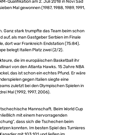
-Qualifikation am 2. Juli 2018 in Novi Sad
sieben Mal gewonnen (1987, 1988, 1989, 1991,
n. Ganz stark trumpfte das Team beim schon
d auf, als man Gastgeber Serbien im Finale
ale, dort war Frankreich Endstation (75:84).
e belegt Italien Platz zwei (2/2).
kteure, die im europäischen Basketball ihr
 Gallinari von den Atlanta Hawks. 15 Jahre NBA
ckel, das ist schon ein echtes Pfund. Er wäre
änderspielen gegen Italien siegte eine
eams zuletzt bei den Olympischen Spielen in
drei Mal (1992, 1997, 2006).
 tschechische Mannschaft. Beim World Cup
chließlich mit einem hervorragenden
schung“, dass sich die Tschechen beim
etzen konnten. Im besten Spiel des Turnieres
 Kanadier mit 103:101 und ließen im