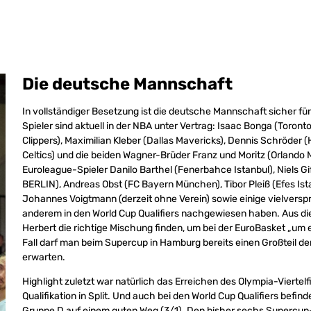
Die deutsche Mannschaft
In vollständiger Besetzung ist die deutsche Mannschaft sicher fü
Spieler sind aktuell in der NBA unter Vertrag: Isaac Bonga (Toront
Clippers), Maximilian Kleber (Dallas Mavericks), Dennis Schröder 
Celtics) und die beiden Wagner-Brüder Franz und Moritz (Orlando 
Euroleague-Spieler Danilo Barthel (Fenerbahce Istanbul), Niels Gi
BERLIN), Andreas Obst (FC Bayern München), Tibor Pleiß (Efes I
Johannes Voigtmann (derzeit ohne Verein) sowie einige vielversp
anderem in den World Cup Qualifiers nachgewiesen haben. Aus 
Herbert die richtige Mischung finden, um bei der EuroBasket „um e
Fall darf man beim Supercup in Hamburg bereits einen Großteil d
erwarten.
Highlight zuletzt war natürlich das Erreichen des Olympia-Viertelf
Qualifikation in Split. Und auch bei den World Cup Qualifiers befin
Gruppe D auf einem guten Weg (3/1). Den bisher sechs Supercup-