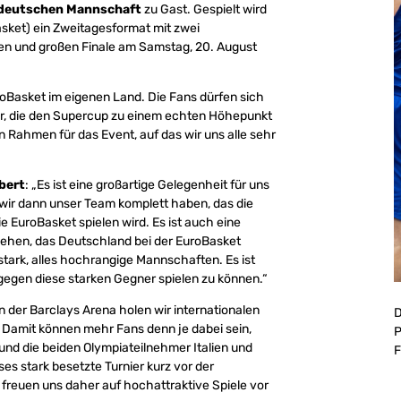
deutschen Mannschaft
zu Gast. Gespielt wird
sket) ein Zweitagesformat mit zwei
inen und großen Finale am Samstag, 20. August
oBasket im eigenen Land. Die Fans dürfen sich
r, die den Supercup zu einem echten Höhepunkt
 Rahmen für das Event, auf das wir uns alle sehr
bert
: „Es ist eine großartige Gelegenheit für uns
 wir dann unser Team komplett haben, das die
ie EuroBasket spielen wird. Es ist auch eine
sehen, das Deutschland bei der EuroBasket
stark, alles hochrangige Mannschaften. Es ist
s gegen diese starken Gegner spielen zu können.“
n der Barclays Arena holen wir internationalen
D
 Damit können mehr Fans denn je dabei sein,
P
nd die beiden Olympiateilnehmer Italien und
F
s stark besetzte Turnier kurz vor der
freuen uns daher auf hochattraktive Spiele vor