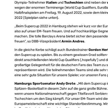
Olympia-Teilnehmer
Italien
und
Tschechien
sind neben der
wegen der enormen Terminenge (World Cup Qualifiers, EuroBa
Halbfinalspielen am Freitag, 19. August 2022, sowie dem kle
2022 (Spielplan siehe unten).
„Beim Supercup 2022 in Hamburg stehen wir kurz vor der Eur
also auf unser EM-Team freuen. Und auf hochkarätige Gegne
machen. Die tolle Barclays Arena bietet sicher den passenden
freuen“, so DBB-Vizepräsident
Armin Andres
.
In die gleiche Kerbe schlägt auch Bundestrainer
Gordon Her
den Supercup zu spielen. Bis zu einem gewissen Grad sollten
direkt anschließenden World Cup Qualifiers (‚hopefully‘) und d
großartige Gelegenheit für die deutschen Fans das Team zu 
repräsentieren wird. Die teilnehmenden Teams sind alle sehr 
eine sehr gute Situation für unsere Spieler, vor unseren Fan
Hamburgs Sportsenator Andy Grote
: „Mit dem Supercup i
Spitzen-Basketball in diesem Jahr auf die ganz große Bühne.
wenn unsere Nationalmannschaft gegen Titelfavorit Serbien u
Tschechien um den Sieg kämpft. Für unser EM-Team wird diese
Europameisterschaft eine wichtige Standortbestimmung. Wir 