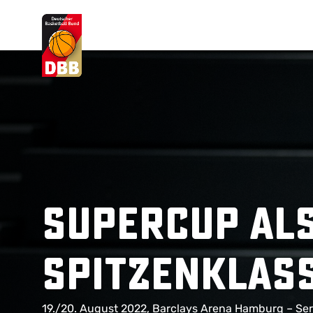
Suchvorschläge
Lorem Ipsum
Dolor Sit
Amet Valputo
Supercup als
Spitzenklas
19./20. August 2022, Barclays Arena Hamburg – Serb