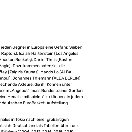
r jeden Gegner in Europa eine Gefahr. Sieben
o Raptors), Isaiah Hartenstein (Los Angeles
(Houston Rockets), Daniel Theis (Boston
Magic). Dazu kommen potenziell die
ffey (Zalgiris Kaunas), Maodo Lo (ALBA
stanbul), Johannes Thiemann (ALBA BERLIN),
rechende Akteure, die ihr Können unter
diesem „Angebot“ muss Bundestrainer Gordon
ine Medaille mitspielen“ zu können. In jedem
er deutschen EuroBasket-Aufstellung
inales in Tokio nach einer großartigen
det sich Deutschland als Tabellenführer der
Erfolgen (2004, 2012, 2014, 2015, 2019,