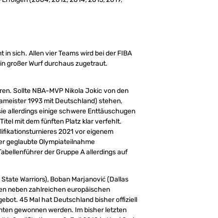
in sich. Allen vier Teams wird bei der FIBA
ein großer Wurf durchaus zugetraut.
ren. Sollte NBA-MVP Nikola Jokic von den
meister 1993 mit Deutschland) stehen,
 sie allerdings einige schwere Enttäuschugen
tel mit dem fünften Platz klar verfehlt.
lifikationsturnieres 2021 vor eigenem
cher geglaubte Olympiateilnahme
abellenführer der Gruppe A allerdings auf
State Warriors), Boban Marjanović (Dallas
hen neben zahlreichen europäischen
ebot. 45 Mal hat Deutschland bisher offiziell
onnten gewonnen werden. Im bisher letzten