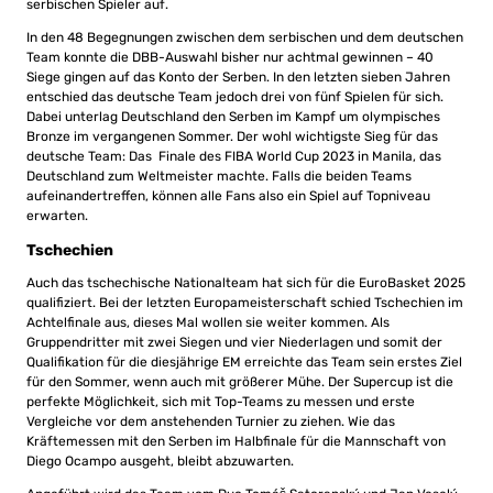
serbischen Spieler auf.
In den 48 Begegnungen zwischen dem serbischen und dem deutschen
Team konnte die DBB-Auswahl bisher nur achtmal gewinnen – 40
Siege gingen auf das Konto der Serben. In den letzten sieben Jahren
entschied das deutsche Team jedoch drei von fünf Spielen für sich.
Dabei unterlag Deutschland den Serben im Kampf um olympisches
Bronze im vergangenen Sommer. Der wohl wichtigste Sieg für das
deutsche Team: Das Finale des FIBA World Cup 2023 in Manila, das
Deutschland zum Weltmeister machte. Falls die beiden Teams
aufeinandertreffen, können alle Fans also ein Spiel auf Topniveau
erwarten.
Tschechien
Auch das tschechische Nationalteam hat sich für die EuroBasket 2025
qualifiziert. Bei der letzten Europameisterschaft schied Tschechien im
Achtelfinale aus, dieses Mal wollen sie weiter kommen. Als
Gruppendritter mit zwei Siegen und vier Niederlagen und somit der
Qualifikation für die diesjährige EM erreichte das Team sein erstes Ziel
für den Sommer, wenn auch mit größerer Mühe. Der Supercup ist die
perfekte Möglichkeit, sich mit Top-Teams zu messen und erste
Vergleiche vor dem anstehenden Turnier zu ziehen. Wie das
Kräftemessen mit den Serben im Halbfinale für die Mannschaft von
Diego Ocampo ausgeht, bleibt abzuwarten.