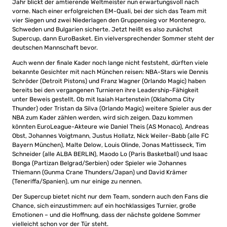
Jahr blickt der amtierende Weltmeister nun erwartungsvoll nach
vorne. Nach einer erfolgreichen EM-Quali, bei der sich das Team mit
vier Siegen und zwei Niederlagen den Gruppensieg vor Montenegro,
Schweden und Bulgarien sicherte. Jetzt heißt es also zunächst
Supercup, dann EuroBasket. Ein vielversprechender Sommer steht der
deutschen Mannschaft bevor.
Auch wenn der finale Kader noch lange nicht feststeht, dürften viele
bekannte Gesichter mit nach München reisen: NBA-Stars wie Dennis
Schröder (Detroit Pistons) und Franz Wagner (Orlando Magic) haben
bereits bei den vergangenen Turnieren ihre Leadership-Fähigkeit
unter Beweis gestellt. Ob mit Isaiah Hartenstein (Oklahoma City
Thunder) oder Tristan da Silva (Orlando Magic) weitere Spieler aus der
NBA zum Kader zählen werden, wird sich zeigen. Dazu kommen
könnten EuroLeague-Akteure wie Daniel Theis (AS Monaco), Andreas
Obst, Johannes Voigtmann, Justus Hollatz, Nick Weiler-Babb (alle FC
Bayern München), Malte Delow, Louis Olinde, Jonas Mattisseck, Tim
Schneider (alle ALBA BERLIN), Maodo Lo (Paris Basketball) und Isaac
Bonga (Partizan Belgrad/Serbien) oder Spieler wie Johannes
Thiemann (Gunma Crane Thunders/Japan) und David Krämer
(Teneriffa/Spanien), um nur einige zu nennen.
Der Supercup bietet nicht nur dem Team, sondern auch den Fans die
Chance, sich einzustimmen: auf ein hochklassiges Turnier, große
Emotionen – und die Hoffnung, dass der nächste goldene Sommer
vielleicht schon vor der Tür steht.