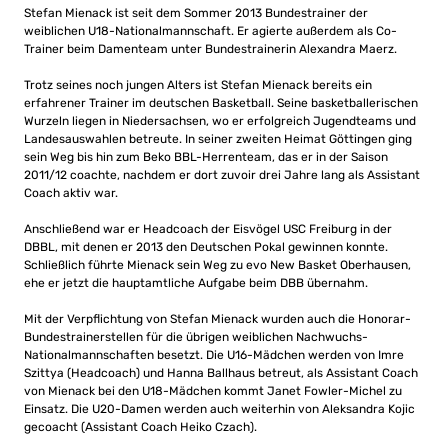
Stefan Mienack ist seit dem Sommer 2013 Bundestrainer der
weiblichen U18-Nationalmannschaft. Er agierte außerdem als Co-
Trainer beim Damenteam unter Bundestrainerin Alexandra Maerz.
Trotz seines noch jungen Alters ist Stefan Mienack bereits ein
erfahrener Trainer im deutschen Basketball. Seine basketballerischen
Wurzeln liegen in Niedersachsen, wo er erfolgreich Jugendteams und
Landesauswahlen betreute. In seiner zweiten Heimat Göttingen ging
sein Weg bis hin zum Beko BBL-Herrenteam, das er in der Saison
2011/12 coachte, nachdem er dort zuvoir drei Jahre lang als Assistant
Coach aktiv war.
Anschließend war er Headcoach der Eisvögel USC Freiburg in der
DBBL, mit denen er 2013 den Deutschen Pokal gewinnen konnte.
Schließlich führte Mienack sein Weg zu evo New Basket Oberhausen,
ehe er jetzt die hauptamtliche Aufgabe beim DBB übernahm.
Mit der Verpflichtung von Stefan Mienack wurden auch die Honorar-
Bundestrainerstellen für die übrigen weiblichen Nachwuchs-
Nationalmannschaften besetzt. Die U16-Mädchen werden von Imre
Szittya (Headcoach) und Hanna Ballhaus betreut, als Assistant Coach
von Mienack bei den U18-Mädchen kommt Janet Fowler-Michel zu
Einsatz. Die U20-Damen werden auch weiterhin von Aleksandra Kojic
gecoacht (Assistant Coach Heiko Czach).