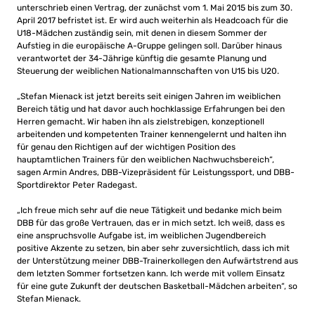
unterschrieb einen Vertrag, der zunächst vom 1. Mai 2015 bis zum 30.
April 2017 befristet ist. Er wird auch weiterhin als Headcoach für die
U18-Mädchen zuständig sein, mit denen in diesem Sommer der
Aufstieg in die europäische A-Gruppe gelingen soll. Darüber hinaus
verantwortet der 34-Jährige künftig die gesamte Planung und
Steuerung der weiblichen Nationalmannschaften von U15 bis U20.
„Stefan Mienack ist jetzt bereits seit einigen Jahren im weiblichen
Bereich tätig und hat davor auch hochklassige Erfahrungen bei den
Herren gemacht. Wir haben ihn als zielstrebigen, konzeptionell
arbeitenden und kompetenten Trainer kennengelernt und halten ihn
für genau den Richtigen auf der wichtigen Position des
hauptamtlichen Trainers für den weiblichen Nachwuchsbereich“,
sagen Armin Andres, DBB-Vizepräsident für Leistungssport, und DBB-
Sportdirektor Peter Radegast.
„Ich freue mich sehr auf die neue Tätigkeit und bedanke mich beim
DBB für das große Vertrauen, das er in mich setzt. Ich weiß, dass es
eine anspruchsvolle Aufgabe ist, im weiblichen Jugendbereich
positive Akzente zu setzen, bin aber sehr zuversichtlich, dass ich mit
der Unterstützung meiner DBB-Trainerkollegen den Aufwärtstrend aus
dem letzten Sommer fortsetzen kann. Ich werde mit vollem Einsatz
für eine gute Zukunft der deutschen Basketball-Mädchen arbeiten“, so
Stefan Mienack.