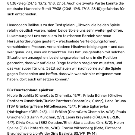
81:38-Sieg (24:13, 13:12, 17:8, 27:5). Auch die zweite Partie konnte die
deutsche Mannschaft mit 79:38 (20:8, 19:5, 17:15, 23:10) gefahrlos für
sich entscheiden.
Headcoach Ballhaus zu den Testspielen: „Obwohl die beiden Spiele
relativ deutlich waren, haben beide Spiele uns sehr weiter geholfen.
Luxemburg hat uns vor allem im taktischen Bereich vor neue
Herausforderungen gestellt – Wechselnde Verteidigungsformen,
verschiedene Pressen, verschiedene Mischverteidigungen – und das
war genau das, was wir brauchten. Das hat uns geholfen mit solchen
Situationen umzugehen, beziehungsweise hat uns in die Position
gebracht, dass wir auf diese Dinge taktisch reagieren mussten, und
das war super für uns. Jetzt schauen wir nach vorne auf die Spiele
gegen Tschechien und hoffen, dass wir, was wir hier mitgenommen
haben, dort auch umsetzen können.“
Für Deutschland spielten:
Nicole Brochlitz (ChemCats Chemnitz, 19/9), Frieda Bühner (Girolive
Panthers Osnabrück/Junior Panthers Osnabrück, 0/dnp), Lena Dziuba
(TSV Grünberg/Team Mittelhessen, 15/7), Praise Egharevba
(Nottingham/GBR, 2/5), Lilli Frölich (ChemCats Chemnitz, 6/16), Paula
Graichen (TS Jahn München, 2/7), Leoni Kreyenfeld (ALBA BERLIN,
4/7), Olivia Okpara (BBZ Opladen/RheinStars Ladies Köln, 8/2), Helen
Spaine (TuS Lichterfelde, 6/10), Franka Wittenberg (
Foto
, Eintracht
Braunschweig LionPride/Girls Baskets BS/WF, 19/14).