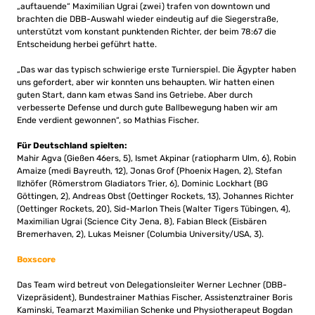
„auftauende“ Maximilian Ugrai (zwei) trafen von downtown und
brachten die DBB-Auswahl wieder eindeutig auf die Siegerstraße,
unterstützt vom konstant punktenden Richter, der beim 78:67 die
Entscheidung herbei geführt hatte.
„Das war das typisch schwierige erste Turnierspiel. Die Ägypter haben
uns gefordert, aber wir konnten uns behaupten. Wir hatten einen
guten Start, dann kam etwas Sand ins Getriebe. Aber durch
verbesserte Defense und durch gute Ballbewegung haben wir am
Ende verdient gewonnen“, so Mathias Fischer.
Für Deutschland spielten:
Mahir Agva (Gießen 46ers, 5), Ismet Akpinar (ratiopharm Ulm, 6), Robin
Amaize (medi Bayreuth, 12), Jonas Grof (Phoenix Hagen, 2), Stefan
Ilzhöfer (Römerstrom Gladiators Trier, 6), Dominic Lockhart (BG
Göttingen, 2), Andreas Obst (Oettinger Rockets, 13), Johannes Richter
(Oettinger Rockets, 20), Sid-Marlon Theis (Walter Tigers Tübingen, 4),
Maximilian Ugrai (Science City Jena, 8), Fabian Bleck (Eisbären
Bremerhaven, 2), Lukas Meisner (Columbia University/USA, 3).
Boxscore
Das Team wird betreut von Delegationsleiter Werner Lechner (DBB-
Vizepräsident), Bundestrainer Mathias Fischer, Assistenztrainer Boris
Kaminski, Teamarzt Maximilian Schenke und Physiotherapeut Bogdan