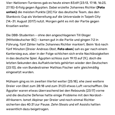
Vier-Nationen-Turnieres gab es heute einen 83:69 (23:13, 17:18, 16:23,
27:15)-Erfolg gegen Ägypten. Dabei erzielte Johannes Richter
(Foto
unten)
die meisten Punkte (20) für das deutsche Team, das den
Stankovic Cup als Vorbereitung auf die Universiade in Taipeh City
(14.-31. August 2017) nutzt. Morgen geht es mit der Partie gegen
Kroatien weiter.
Die DBB-Studenten – ohne den angeschlagenen Till Gloger
(Mitteldeutscher BC) – kamen gut in die Partie und gingen 7:2 in
Führung, fünf Zähler hatte Johannes Richter markiert. Beim 16:6 nach
fünf Minuten (Dreier Andreas Obst,
Foto oben
) sah es gar nach einem
Kantersieg aus, aber in der Folge schlichen sich erste Nachlässigkeiten
in das deutsche Spiel. Ägypten schloss zum 19:13 auf (9.), doch die
letzten Sekunden des Auftaktviertels gehörten wieder den Deutschen
(23:13), die von Bundestrainer Mathias Fischer sehr gleichmäßig
eingesetzt wurden.
Mühsam ging es im zweiten Viertel weiter (25:18), ehe zwei weitere
Dreier von Obst zum 28:18 und zum 31:23 etwas Luft verschafften. Die
Ägypter waren etwas überraschend bei den Rebounds (23:17) vorne
und die deutsche Defense hatte einige Probleme mit den Nordost-
Afrikanern. Ismet Akpinar per Dreier und noch einmal Richter
sicherten das 40:31 zur Pause. Zehn Steals und elf Assists hatten
wesentlich dazu beigetragen.