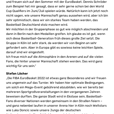
und freuen sich auf den Sommer mit der EuroBasket. Dennis Schröder
zum Beispiel hat mir gesagt, dass er sehr gerne schon bei den World
Cup Qualifiers im Juni/Juli spielen würde. Natürlich kann ich jetzt noch
nicht sagen, wie unsere Mannschaft genau aussehen wird, aber ich bin
sehr optimistisch, dass wir ein starkes Team haben werden, das
Basketball Deutschland stolz machen wird.
Wir möchten in der Gruppenphase so gut wie möglich abschneiden und
dann in Berlin nach den Medaillen greifen. Ich glaube es ist gut, wenn
sich diese Basketball-Generation früh dieses große Ziel setzt. Die
Gruppe in Köln ist sehr stark, da werden wir von Beginn an sehr
gefordert sein. Aber in Europa gibt es sowieso keine leichten Spiele,
darauf sind wir eingestellt.
Ich freue mich auf die Atmosphäre in den Arenen und auf die vielen
Fans, die hinter unserer Mannschaft stehen werden. Das wird ganz
wichtig für uns sein.“
Stefan Löcher
„Die FIBA EuroBasket 2022 ist etwas ganz Besonderes und wir freuen
uns ungemein auf das Turnier. Wir haben hier optimale Bedingungen,
um solch ein Mega-Event gebührend abzubilden, wie wir bereits bei
mehreren Sportgroßveranstaltungen in den vergangenen Jahren
beweisen durften. Die ganze Stadt wird in Ekstase sein, Basketball-
Fans diverser Nationen werden gemeinsam in den Straßen feiern –
und ganz nebenbei laufen in unserer Arena hier in Köln noch Weltstars
wie Luka Doncic sowie unsere Jungs der deutschen