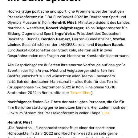
Hochkarätige politische und sportliche Prominenz bei der heutigen
Pressekonferenz zur FIBA EuroBasket 2022 im Deutschen Sport und
Olympia Museum in Köln:
Hendrik Wüst
, Ministerpräsident des Landes
Nordrhein-Westfalen,
Robert Voigtsberger
, Kölns Beigeordneter für
Bildung, Jugend und Sport,
Ingo Weiss
, Präsident des Deutschen
Basketball Bundes,
Gordon Herbert
, Herren-Bundestrainer,
Stefan
Löcher
, Geschäftsführer der LANXESS arena, und
Stephan Baeck
,
EuroBasket-Botschafter der Stadt Köln, stellten sich in zwei
Gesprächsrunden den Fragen von Moderator Konstantin Klostermann.
Alle Gesprächsgäste äußerten ihre enorme Vorfreude auf das große
Event in der Köln Arena. Wüst und Voigtsberger sicherten ihre
Gastfreundschaft zu und wünschten allen Teams – besonders
natürlich der deutschen Mannschaft – alles Gute für das Turnier
(Gruppenphase 1.-7. September 2022 in Köln, Finalphase 10.-18.
September 2022 in Berlin, offizieller
Ticket-Shop
).
Nachfolgende finden Sie Zitate der beteiligten Personen, die Sie für
Ihre Berichterstattung gerne benutzen können. Hier zudem noch der
Link zum Stream der Pressekonferenz in voller Länge:
Link
Hendrik Wüst
„Die Basketball-Europameisterschaft ist einer der sportlichen
Höhepunkte im Jahr 2022 und Nordrhein-Westfalen sehr gerne