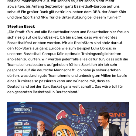
Nationalmannschaft auf. Wir können es jetzt schon nicht mehr
abwarten, bis Anfang September ganz Basketball-Europa auf uns
schaut! Ein großer Dank gilt natürlich, neben dem DBB, der Stadt Köln
und dem Sportland NRW für die Unterstützung bei diesem Turnier.“
Stephan Baeck
„Die Stadt Köln und alle Basketballerinnen und Basketballer hier freuen
sich riesig auf die EuroBasket. Ich bin sicher, dass wir ein echtes
Basketballfest erleben werden. Wir als RheinStars sind stolz darauf,
den Top-Stars aus ganz Europa wie zum Beispiel Luka Doncic in
unserem Basketball Campus Köln optimale Trainingsmöglichkeiten
anbieten zu dürfen. Wir werden jedenfalls alles dafür tun, dass sich die
Teams bei uns bestens aufgehoben fühlen. Sportlich bin ich sehr
gespannt auf die deutsche Mannschaft. Ich habe ja selber erleben
dürfen, was durch gute Teamchemie und unbedingten Willen im Laufe
eines Turnieres so passieren kann und wünsche mir, dass es
Deutschland bei der EuroBasket ganz weit schafft. Das wäre toll für
den gesamten Basketball in Deutschland.“