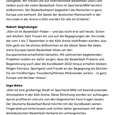
Gastgeber. Wir freuen uns auf internationale Basketball-Stars und
heißen auch die vielen Basketball-Fans im Sportland.NRW herzlich
willkommen. Der Basketballsport begeistert die Menschen in ganz
Europa und weltweit. Die Spiele der deutschen Mannschaft in der
Vorrunde in der Arena in Köln werden für alle ein Erlebnis.“
Robert Voigtsberger
„Köln ist im Basketball-Fieber – und das nicht erst seit heute. Schon
seit letztem Jahr freuen wir uns auf die Begegnungen der Vorrunde,
die vom 1. bis 7. September in der Köln Arena stattfinden werden. Aus
Köln geht ein herzliches Willkommen an die Gäste! Seien Sie dabei,
wenn Europas beste Basketball-Klubs um den
Europameisterschaftstitel kämpfen. Mit zahlreichen begleitenden
Projekten wollen wir dafür sorgen, dass die Basketball-Präsenz und
Begeisterung auch über die EuroBasket 2022 hinaus erhalten bleiben.
Mögen Fairness, Sportgeist und Freude an der Begegnung als Zeichen
für ein friedfertiges, freundschaftliches Miteinander wirken – in ganz
Europa und darüber hinaus.“
Ingo Weiss
„Köln ist eine großartige Stadt im Sportland NRW mit beeindruckender
Atmosphäre in der Köln Arena. Diese Stimmung werden wir aufsaugen,
davon profitieren und uns von den begeisterten Fans tragen lassen.
Der Deutsche Basketball Bund möchte mit der EuroBasket seinen
Fingerabdruck hinterlassen und richtet daher gemeinsam mit dem
Westdeutschen Basketball-Verband ein umfangreiches