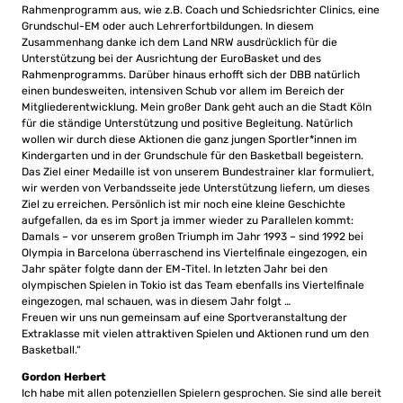
Rahmenprogramm aus, wie z.B. Coach und Schiedsrichter Clinics, eine
Grundschul-EM oder auch Lehrerfortbildungen. In diesem
Zusammenhang danke ich dem Land NRW ausdrücklich für die
Unterstützung bei der Ausrichtung der EuroBasket und des
Rahmenprogramms. Darüber hinaus erhofft sich der DBB natürlich
einen bundesweiten, intensiven Schub vor allem im Bereich der
Mitgliederentwicklung. Mein großer Dank geht auch an die Stadt Köln
für die ständige Unterstützung und positive Begleitung. Natürlich
wollen wir durch diese Aktionen die ganz jungen Sportler*innen im
Kindergarten und in der Grundschule für den Basketball begeistern.
Das Ziel einer Medaille ist von unserem Bundestrainer klar formuliert,
wir werden von Verbandsseite jede Unterstützung liefern, um dieses
Ziel zu erreichen. Persönlich ist mir noch eine kleine Geschichte
aufgefallen, da es im Sport ja immer wieder zu Parallelen kommt:
Damals – vor unserem großen Triumph im Jahr 1993 – sind 1992 bei
Olympia in Barcelona überraschend ins Viertelfinale eingezogen, ein
Jahr später folgte dann der EM-Titel. In letzten Jahr bei den
olympischen Spielen in Tokio ist das Team ebenfalls ins Viertelfinale
eingezogen, mal schauen, was in diesem Jahr folgt …
Freuen wir uns nun gemeinsam auf eine Sportveranstaltung der
Extraklasse mit vielen attraktiven Spielen und Aktionen rund um den
Basketball.“
Gordon Herbert
Ich habe mit allen potenziellen Spielern gesprochen. Sie sind alle bereit