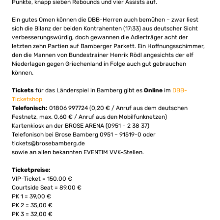
Punkte, knapp sieben Rebounds und vier Assists auf.
Ein gutes Omen können die DBB-Herren auch bemühen – zwar liest
sich die Bilanz der beiden Kontrahenten (17:33) aus deutscher Sicht
verbesserungswürdig, doch gewannen die Adlerträger acht der
letzten zehn Partien auf Bamberger Parkett. Ein Hoffnungsschimmer,
den die Mannen von Bundestrainer Henrik Rödl angesichts der elf
Niederlagen gegen Griechenland in Folge auch gut gebrauchen
können.
Tickets
für das Länderspiel in Bamberg gibt es
Online
im
DBB-
Ticketshop
Telefonisch:
01806 997724 (0,20 € / Anruf aus dem deutschen
Festnetz, max. 0,60 € / Anruf aus den Mobilfunknetzen)
Kartenkiosk an der BROSE ARENA (0951 – 2 38 37)
Telefonisch bei Brose Bamberg 0951 – 91519-0 oder
tickets@brosebamberg.de
sowie an allen bekannten EVENTIM VVK-Stellen.
Ticketpreise:
VIP-Ticket = 150,00 €
Courtside Seat = 89,00 €
PK 1 = 39,00 €
PK 2 = 35,00 €
PK 3 = 32,00 €