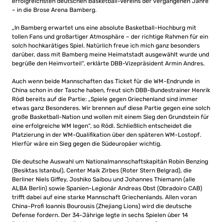
erfolgreichsten deutschen Basketball-Vereins der vergangenen Jahre
– in die Brose Arena Bamberg.
„In Bamberg erwartet uns eine absolute Basketball-Hochburg mit
tollen Fans und großartiger Atmosphäre – der richtige Rahmen für ein
solch hochkarätiges Spiel. Natürlich freue ich mich ganz besonders
darüber, dass mit Bamberg meine Heimatstadt ausgewählt wurde und
begrüße den Heimvorteil“, erklärte DBB-Vizepräsident Armin Andres.
Auch wenn beide Mannschaften das Ticket für die WM-Endrunde in
China schon in der Tasche haben, freut sich DBB-Bundestrainer Henrik
Rödl bereits auf die Partie: „Spiele gegen Griechenland sind immer
etwas ganz Besonderes. Wir brennen auf diese Partie gegen eine solch
große Basketball-Nation und wollen mit einem Sieg den Grundstein für
eine erfolgreiche WM legen“, so Rödl. Schließlich entscheidet die
Platzierung in der WM-Qualifikation über den späteren WM-Lostopf.
Hierfür wäre ein Sieg gegen die Südeuropäer wichtig.
Die deutsche Auswahl um Nationalmannschaftskapitän Robin Benzing
(Besiktas Istanbul), Center Maik Zirbes (Roter Stern Belgrad), die
Berliner Niels Giffey, Joshiko Saibou und Johannes Thiemann (alle
ALBA Berlin) sowie Spanien-Legionär Andreas Obst (Obradoiro CAB)
trifft dabei auf eine starke Mannschaft Griechenlands. Allen voran
China-Profi Ioannis Bourousis (Zhejiang Lions) wird die deutsche
Defense fordern. Der 34-Jährige legte in sechs Spielen über 14