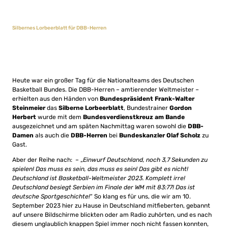
Silbernes Lorbeerblatt für DBB-Herren
Heute war ein großer Tag für die Nationalteams des Deutschen
Basketball Bundes. Die DBB-Herren – amtierender Weltmeister –
erhielten aus den Händen von
Bundespräsident Frank-Walter
Steinmeier
das
Silberne Lorbeerblatt
, Bundestrainer
Gordon
Herbert
wurde mit dem
Bundesverdienstkreuz am Bande
ausgezeichnet und am späten Nachmittag waren sowohl die
DBB-
Damen
als auch die
DBB-Herren
bei
Bundeskanzler Olaf Scholz
zu
Gast.
Aber der Reihe nach: – „
Einwurf Deutschland, noch 3,7 Sekunden zu
spielen! Das muss es sein, das muss es sein! Das gibt es nicht!
Deutschland ist Basketball-Weltmeister 2023. Komplett irre!
Deutschland besiegt Serbien im Finale der WM mit 83:77! Das ist
deutsche Sportgeschichte!
“
So klang es für uns, die wir am 10.
September 2023 hier zu Hause in Deutschland mitfieberten, gebannt
auf unsere Bildschirme blickten oder am Radio zuhörten, und es nach
diesem unglaublich knappen Spiel immer noch nicht fassen konnten,