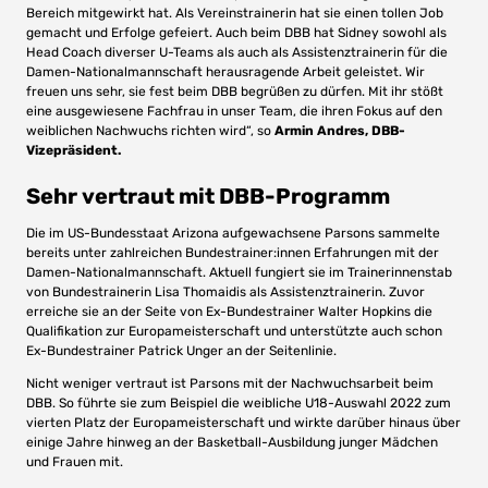
Bereich mitgewirkt hat. Als Vereinstrainerin hat sie einen tollen Job
gemacht und Erfolge gefeiert. Auch beim DBB hat Sidney sowohl als
Head Coach diverser U-Teams als auch als Assistenztrainerin für die
Damen-Nationalmannschaft herausragende Arbeit geleistet. Wir
freuen uns sehr, sie fest beim DBB begrüßen zu dürfen. Mit ihr stößt
eine ausgewiesene Fachfrau in unser Team, die ihren Fokus auf den
weiblichen Nachwuchs richten wird“, so
Armin Andres, DBB-
Vizepräsident.
Sehr vertraut mit DBB-Programm
Die im US-Bundesstaat Arizona aufgewachsene Parsons sammelte
bereits unter zahlreichen Bundestrainer:innen Erfahrungen mit der
Damen-Nationalmannschaft. Aktuell fungiert sie im Trainerinnenstab
von Bundestrainerin Lisa Thomaidis als Assistenztrainerin. Zuvor
erreiche sie an der Seite von Ex-Bundestrainer Walter Hopkins die
Qualifikation zur Europameisterschaft und unterstützte auch schon
Ex-Bundestrainer Patrick Unger an der Seitenlinie.
Nicht weniger vertraut ist Parsons mit der Nachwuchsarbeit beim
DBB. So führte sie zum Beispiel die weibliche U18-Auswahl 2022 zum
vierten Platz der Europameisterschaft und wirkte darüber hinaus über
einige Jahre hinweg an der Basketball-Ausbildung junger Mädchen
und Frauen mit.