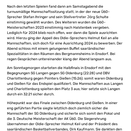
Nach den letzten Spielen fand dann am Samstagabend die
turnusmäßige Mannschaftssitzung statt, in der der neue Ü60-
Sprecher Stefan Ihringer und sein Stellvertreter Jörg Schulte
einstimmig gewählt wurden. Des Weiteren wurden die Ü60-
Meisterschaften 2023 einstimmig nach Halstenbek vergeben.
Lediglich für 2024 blieb noch offen, wer dann die Spiele ausrichten
wird. Hierzu ging der Appell des Oldie-Sprechers Helmut Keil an alle
Mannschaften, sich doch für eine Ausrichtung 2024 zu bewerben. Der
Abend schloss mit einem gelungenen Buffet saarländischer
Spezialitäten in den Räumen des Bergmannsheims in Ensdorf. Bei
regen Gesprächen untereinander klang der Abend langsam aus.
Am Sonntagmorgen starteten die Halbfinals in Ensdorf mit den
Begegnungen SG Langen gegen SG Oldenburg (22:28) und DBV
Charlottenburg gegen Pointers Gießen (15:26); somit waren Oldenburg
und Gießen für das Endspiel qualifiziert. Die Mannschaften aus Langen
und Charlottenburg spielten den Platz 3 aus; hier setzte sich Langen
durch ein 32:21 sicher durch.
Höhepunkt war das Finale zwischen Oldenburg und Gießen. In einer
eng geführten Partie siegte letztlich doch ziemlich sicher die
Mannschaft der SG Oldenburg und sicherte sich somit den Pokal und
die 3. Deutsche Meisterschaft der AK Ü60. Die Siegerehrung
übernahmen der Oldie-Sprecher Helmut Keil und der Präsident des
saarländischen Basketballverbandes, Dirk Kaufmann. Sie dankten den