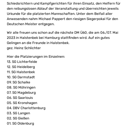
Schiedsrichtern und Kampfgerichten für ihren Einsatz, den Helfern für
den reibungslosen Ablauf der Veranstaltung und überreichten jeweils
Urkunde für die platzierten Mannschaften. Unter dem Beifall aller
Anwesenden nahm Michael Pappert den riesigen Siegerpokal für den
Deutschen Meister entgegen.
Wir alle freuen uns schon auf die nächste DM Ü60, die am 06./07. Mai
2023 in Halstenbek bei Hamburg stattfinden wird. Auf ein gutes
Gelingen an die Freunde in Halstenbek.
gez. Heinz Schlichter
Hier die Platzierungen im Einzelnen:
13. SG Lichterfelde
12. SG Heidelberg
11. SG Halstenbek
10. SG Darmstadt
09. SG Schalke
08. SG Möhringen
07. SG Magdeburg
06. SG Saarlouis
05. SG Kronshagen
04. DBV Charlottenburg
03. SG Langen
02. SG Gießen
01. SG Oldenburg