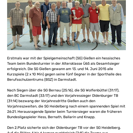
Erstmals war mit der Spielgemeinschaft (SG) Gießen ein hessisches
Team beim Bundesturnier in der Altersklasse Ü65 als Gesamtsieger
erfolgreich. Die SG Gießen gewann am 13. und 14. Juni 2015 alle
Kurzspiele (2 x 10 Min) gegen seine fünf Gegner in der Sporthalle des
Berufsschulzentrums (BSZ) in Darmstadt.
Nach Siegen über die SG Bernau (25:16), die SG Wolfenbüttel (31:17),
den BC Darmstadt (33:17) und den Vorjahressieger Oldenburger TB
(31:14) bezwang der Vorjahresdritte Gießen auch den
Vorjahreszweiten, die SG Heidelberg nach einem spannenden Spiel mit
26:21. Herausragende Spieler beim Turniersieger waren die früheren
Bundesligaspieler Hess, Bernath, Ballarin und Knapp.
Den 2.Platz sicherte sich der Oldenburger TB vor der SG Heidelberg.
Auf die Plätze 4 bis 6 kamen punktgleich (2:8) die Teams aus