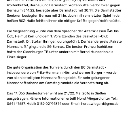
Wolfenbüttel, Bernau und Darmstadt. Wolfenbüttel verlor zwar gegen
Bernau mit 14:22, besiegte aber Darmstadt mit 30:14. Die Darmstädter
Senioren besiegten Bernau mit 21:16, doch in ihrem letzten Spiel in der
heißen BSZ-Halle fehlten ihnen die nötigen Kräfte gegen Wolfenbüttel.
Die Siegerehrung wurde von dem Sprecher der Altersklassen Ü45 bis
Ü65, Helmut Keil, und dem 1. Vorsitzenden des Basketball-Club
Darmstadt, Dr. Stefan Ihringer, durchgeführt. Der Wanderpreis „Fairste
Mannschaft“ ging an die SG Bernau. Die besten Freiwurfschützen
hatte der Oldenburger TB unter anderen mit Bernd Munderloh als
Einzelsieger.
Die gute Organisation des Turniers durch den BC Darmstadt -
insbesondere von Fritz-Herrmann Hörr und Werner Borger – wurde
von allen beteiligten Mannschaften gelobt. Ein sehr gelungener
Mannschaftsabend am Samstag rundete die Veranstaltung ab.
Das 17. Ü65 Bundesturnier wird am 21./22. Mai 2016 in Gießen
ausgetragen. Nähere Informationen erteilt Horst Wiegard unter Tel.:
0641 47657, Mobil: 0159 02194874 oder Email:
horst.wiegard@gmx.de