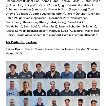
Shahab Asef (Mainz), Dan Thomas Bachl-Tanaka (Passau), Peter Bauer
(Rott am Inn), Philipp Finsterer (Zirndorf), Igor Jurakic (Landshut),
Johannes Kreutzer (Landshut), Nicolas Mötsch (Regensburg), Toni
Orlovic (Gaggenau), Lotola Otshumbe (Bonn), Kerem Öztürk (München),
Robin Pflüger (Recklinghausen), Alexander Pütz (Neunkirchen-
Seelscheid), Kheeryoung Rhee (Ludwigsburg), Daniel Ryklin
(Heidelberg), Sven Schäfer (Frankfurt), Sascha Schuster (Erligheim),
Alessa Schwarting (Düsseldorf), Mateusz Sulka (Augsburg), Max Wiese
(Berlin), Claus Winkelspecht (Emskirchen), Dominik Zemann (Dresden)
Als Prüfer fungierten:
Reiner Braun, Steven Clauss, Klaus-Günther Mewes, Karsten Schul und
Helmut Wolf.