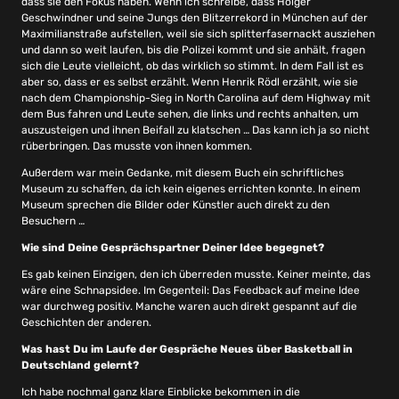
dass sie den Fokus haben. Wenn ich schreibe, dass Holger
Geschwindner und seine Jungs den Blitzerrekord in München auf der
Maximilianstraße aufstellen, weil sie sich splitterfasernackt ausziehen
und dann so weit laufen, bis die Polizei kommt und sie anhält, fragen
sich die Leute vielleicht, ob das wirklich so stimmt. In dem Fall ist es
aber so, dass er es selbst erzählt. Wenn Henrik Rödl erzählt, wie sie
nach dem Championship-Sieg in North Carolina auf dem Highway mit
dem Bus fahren und Leute sehen, die links und rechts anhalten, um
auszusteigen und ihnen Beifall zu klatschen … Das kann ich ja so nicht
rüberbringen. Das musste von ihnen kommen.
Außerdem war mein Gedanke, mit diesem Buch ein schriftliches
Museum zu schaffen, da ich kein eigenes errichten konnte. In einem
Museum sprechen die Bilder oder Künstler auch direkt zu den
Besuchern …
Wie sind Deine Gesprächspartner Deiner Idee begegnet?
Es gab keinen Einzigen, den ich überreden musste. Keiner meinte, das
wäre eine Schnapsidee. Im Gegenteil: Das Feedback auf meine Idee
war durchweg positiv. Manche waren auch direkt gespannt auf die
Geschichten der anderen.
Was hast Du im Laufe der Gespräche Neues über Basketball in
Deutschland gelernt?
Ich habe nochmal ganz klare Einblicke bekommen in die