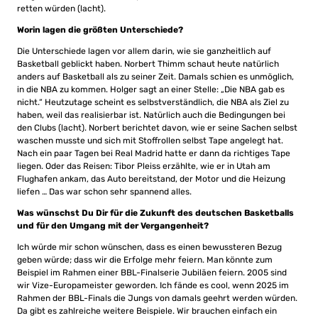
retten würden (lacht).
Worin lagen die größten Unterschiede?
Die Unterschiede lagen vor allem darin, wie sie ganzheitlich auf
Basketball geblickt haben. Norbert Thimm schaut heute natürlich
anders auf Basketball als zu seiner Zeit. Damals schien es unmöglich,
in die NBA zu kommen. Holger sagt an einer Stelle: „Die NBA gab es
nicht.“ Heutzutage scheint es selbstverständlich, die NBA als Ziel zu
haben, weil das realisierbar ist. Natürlich auch die Bedingungen bei
den Clubs (lacht). Norbert berichtet davon, wie er seine Sachen selbst
waschen musste und sich mit Stoffrollen selbst Tape angelegt hat.
Nach ein paar Tagen bei Real Madrid hatte er dann da richtiges Tape
liegen. Oder das Reisen: Tibor Pleiss erzählte, wie er in Utah am
Flughafen ankam, das Auto bereitstand, der Motor und die Heizung
liefen … Das war schon sehr spannend alles.
Was wünschst Du Dir für die Zukunft des deutschen Basketballs
und für den Umgang mit der Vergangenheit?
Ich würde mir schon wünschen, dass es einen bewussteren Bezug
geben würde; dass wir die Erfolge mehr feiern. Man könnte zum
Beispiel im Rahmen einer BBL-Finalserie Jubiläen feiern. 2005 sind
wir Vize-Europameister geworden. Ich fände es cool, wenn 2025 im
Rahmen der BBL-Finals die Jungs von damals geehrt werden würden.
Da gibt es zahlreiche weitere Beispiele. Wir brauchen einfach ein