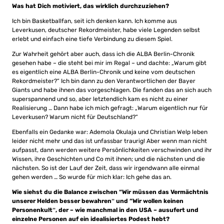
Was hat Dich motiviert, das wirklich durchzuziehen?
Ich bin Basketballfan, seit ich denken kann. Ich komme aus
Leverkusen, deutscher Rekordmeister, habe viele Legenden selbst
erlebt und einfach eine tiefe Verbindung zu diesem Spiel.
Zur Wahrheit gehört aber auch, dass ich die ALBA Berlin-Chronik
gesehen habe – die steht bei mir im Regal – und dachte: „Warum gibt
es eigentlich eine ALBA Berlin-Chronik und keine vom deutschen
Rekordmeister?“ Ich bin dann zu den Verantwortlichen der Bayer
Giants und habe ihnen das vorgeschlagen. Die fanden das an sich auch
superspannend und so, aber letztendlich kam es nicht zu einer
Realisierung … Dann habe ich mich gefragt: „Warum eigentlich nur für
Leverkusen? Warum nicht für Deutschland?“
Ebenfalls ein Gedanke war: Ademola Okulaja und Christian Welp leben
leider nicht mehr und das ist unfassbar traurig! Aber wenn man nicht
aufpasst, dann werden weitere Persönlichkeiten verschwinden und ihr
Wissen, ihre Geschichten und Co mit ihnen; und die nächsten und die
nächsten. So ist der Lauf der Zeit, dass wir irgendwann alle einmal
gehen werden … So wurde für mich klar: Ich gehe das an.
Wie siehst du die Balance zwischen “Wir müssen das Vermächtnis
unserer Helden besser bewahrenˮ und “Wir wollen keinen
Personenkultˮ, der – wie manchmal in den USA – ausufert und
einzelne Personen auf ein idealisiertes Podest hebt?