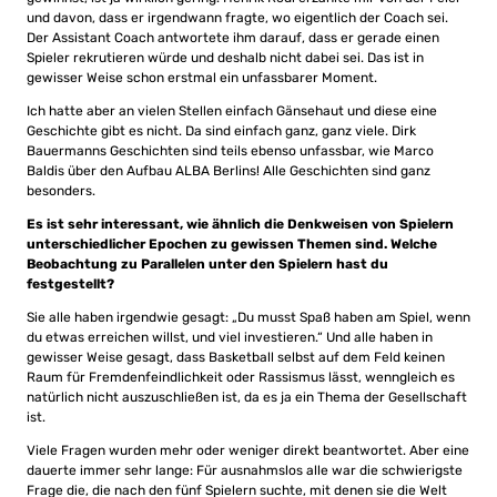
und davon, dass er irgendwann fragte, wo eigentlich der Coach sei.
Der Assistant Coach antwortete ihm darauf, dass er gerade einen
Spieler rekrutieren würde und deshalb nicht dabei sei. Das ist in
gewisser Weise schon erstmal ein unfassbarer Moment.
Ich hatte aber an vielen Stellen einfach Gänsehaut und diese eine
Geschichte gibt es nicht. Da sind einfach ganz, ganz viele. Dirk
Bauermanns Geschichten sind teils ebenso unfassbar, wie Marco
Baldis über den Aufbau ALBA Berlins! Alle Geschichten sind ganz
besonders.
Es ist sehr interessant, wie ähnlich die Denkweisen von Spielern
unterschiedlicher Epochen zu gewissen Themen sind. Welche
Beobachtung zu Parallelen unter den Spielern hast du
festgestellt?
Sie alle haben irgendwie gesagt: „Du musst Spaß haben am Spiel, wenn
du etwas erreichen willst, und viel investieren.“ Und alle haben in
gewisser Weise gesagt, dass Basketball selbst auf dem Feld keinen
Raum für Fremdenfeindlichkeit oder Rassismus lässt, wenngleich es
natürlich nicht auszuschließen ist, da es ja ein Thema der Gesellschaft
ist.
Viele Fragen wurden mehr oder weniger direkt beantwortet. Aber eine
dauerte immer sehr lange: Für ausnahmslos alle war die schwierigste
Frage die, die nach den fünf Spielern suchte, mit denen sie die Welt