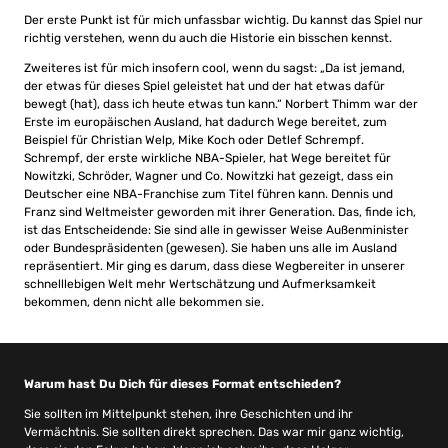
Der erste Punkt ist für mich unfassbar wichtig. Du kannst das Spiel nur
richtig verstehen, wenn du auch die Historie ein bisschen kennst.
Zweiteres ist für mich insofern cool, wenn du sagst: „Da ist jemand,
der etwas für dieses Spiel geleistet hat und der hat etwas dafür
bewegt (hat), dass ich heute etwas tun kann.“ Norbert Thimm war der
Erste im europäischen Ausland, hat dadurch Wege bereitet, zum
Beispiel für Christian Welp, Mike Koch oder Detlef Schrempf.
Schrempf, der erste wirkliche NBA-Spieler, hat Wege bereitet für
Nowitzki, Schröder, Wagner und Co. Nowitzki hat gezeigt, dass ein
Deutscher eine NBA-Franchise zum Titel führen kann. Dennis und
Franz sind Weltmeister geworden mit ihrer Generation. Das, finde ich,
ist das Entscheidende: Sie sind alle in gewisser Weise Außenminister
oder Bundespräsidenten (gewesen). Sie haben uns alle im Ausland
repräsentiert. Mir ging es darum, dass diese Wegbereiter in unserer
schnelllebigen Welt mehr Wertschätzung und Aufmerksamkeit
bekommen, denn nicht alle bekommen sie.
Warum hast Du Dich für dieses Format entschieden?
Sie sollten im Mittelpunkt stehen, ihre Geschichten und ihr
Vermächtnis. Sie sollten direkt sprechen. Das war mir ganz wichtig,