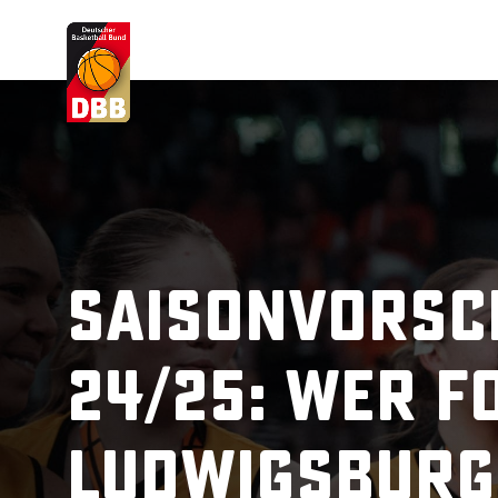
Suchvorschläge
Lorem Ipsum
Dolor Sit
Amet Valputo
Saisonvorsc
24/25: Wer f
Ludwigsburg