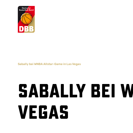
Suchvorschläge
Lorem Ipsum
Dolor Sit
Amet Valputo
Sabally bei WNBA Allstar-Game in Las Vegas
Sabally bei 
Vegas