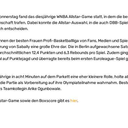
nnerstag fand das diesjährige WNBA Allstar-Game statt, in dem die bes
haft trafen. Dabei konnte die Allstar-Auswahl, in die auch DBB-Spiel
ich entscheiden.
nen der besten Frauen Profi-Basketballliga von Fans, Medien und Spiel
erung von Sabally eine große Ehre dar. Die in Berlin aufgewachsene Sat
 durchschnittlichen 12,4 Punkten und 6,3 Rebounds pro Spiel. Zudem gi
l auf Punktejagd und überragte bereits beim ersten Euroleague-Spiel 
ährige in acht Minuten auf dem Parkett eine eher kleinere Rolle, holte 
ie Partie als Vorbereitung auf ihre Olympiateilnahme wahrnahm. Best
’s Teamkollegin Arike Ogunbowale.
lstar-Game sowie den Boxscore gibt es
hier
.