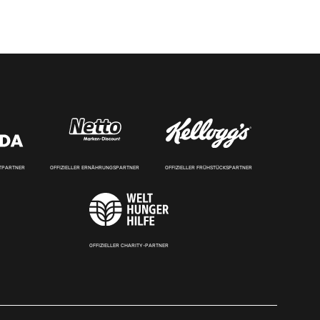
RTPARTNER
OFFIZIELLER ERNÄHRUNGSPARTNER
OFFIZIELLER FRÜHSTÜCKSPARTNER
OFFIZIELLER CHARITY-PARTNER