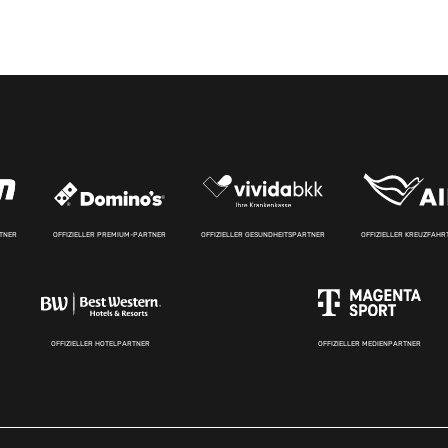
RTNER
OFFIZIELLER PREMIUM-PARTNER
OFFIZIELLER GESUNDHEITSPARTNER
OFFIZIELLER KREUZFAH
OFFIZIELLER HOTELPARTNER
OFFIZIELLER MEDIENPARTNER