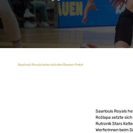
Saarlouis Royals holen sich den Damen-Pokal
Saarlouis Royals h
Rožlapa
setzte sich
Rutronik Stars Kelte
Werferinnen beim Si