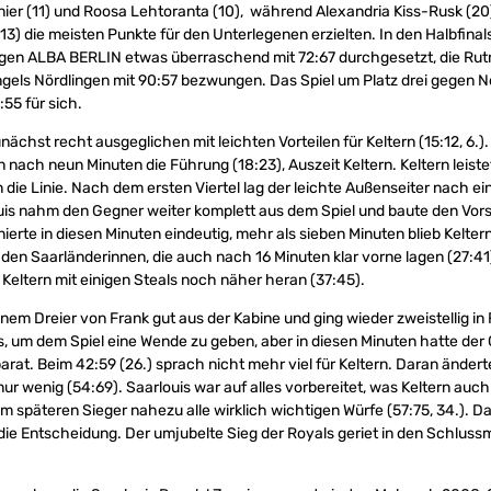
ier (11) und Roosa Lehtoranta (10), während Alexandria Kiss-Rusk (20
13) die meisten Punkte für den Unterlegenen erzielten. In den Halbfinal
gen ALBA BERLIN etwas überraschend mit 72:67 durchgesetzt, die Rutr
ngels Nördlingen mit 90:57 bezwungen. Das Spiel um Platz drei gegen 
55 für sich.
unächst recht ausgeglichen mit leichten Vorteilen für Keltern (15:12, 6.).
nach neun Minuten die Führung (18:23), Auszeit Keltern. Keltern leistet
an die Linie. Nach dem ersten Viertel lag der leichte Außenseiter nach e
uis nahm den Gegner weiter komplett aus dem Spiel und baute den Vors
nierte in diesen Minuten eindeutig, mehr als sieben Minuten blieb Kelte
 den Saarländerinnen, die auch nach 16 Minuten klar vorne lagen (27:41
eltern mit einigen Steals noch näher heran (37:45).
inem Dreier von Frank gut aus der Kabine und ging wieder zweistellig in
lles, um dem Spiel eine Wende zu geben, aber in diesen Minuten hatte de
rat. Beim 42:59 (26.) sprach nicht mehr viel für Keltern. Daran ändert
 nur wenig (54:69). Saarlouis war auf alles vorbereitet, was Keltern auc
m späteren Sieger nahezu alle wirklich wichtigen Würfe (57:75, 34.). D
ie Entscheidung. Der umjubelte Sieg der Royals geriet in den Schluss