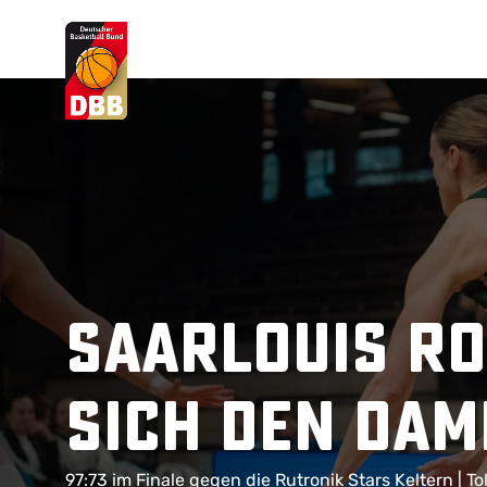
Suchvorschläge
Lorem Ipsum
Dolor Sit
Amet Valputo
Saarlouis Ro
sich den Da
97:73 im Finale gegen die Rutronik Stars Keltern | T