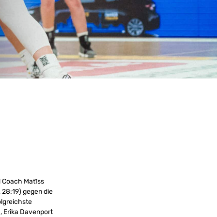
ad Coach
Matīss
, 28:19) gegen die
olgreichste
, Erika Davenport