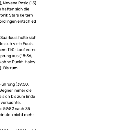
), Nevena Rosic (15)
s hatten sich die
onik Stars Keltern
Nördlingen entschied
 Saarlouis holte sich
e sich viele Fouls,
inem 11:0-Lauf vorne
prung aus (18:36,
rn ohne Punkt. Haley
). Bis zum
 Führung (39:50,
r Gegner immer die
e sich bis zum Ende
h versuchte.
as 59:82 nach 35
minuten nicht mehr