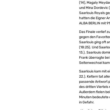
(14), Magaly Meydan
und Mina Dordevic (
Saarlouis Royals ge
hatten die Eigner A
ALBA BERLIN mit 91:
Das Finale verlief z
gegen den Favoriten 
Saarlouis ging oft 
(18:25). Und Saarlo
13.). Saarlouis domi
Frank überragte bei
Seitenwechsel kam K
Saarlouis kam mit e
22.). Keltern tat a
passende Antwort pa
des dritten Viertels
Außerdem fielen bei
Minuten bedeutete d
in Gefahr.