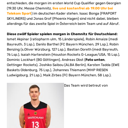
entschieden, die morgen im ersten World Cup Qualifier gegen Georgien
(19.30 Uhr, Messe Chemnitz,
live und kostenfrei ab 19.00 Uhr bei
Telekom Sport
) im deutschen Kader stehen. Isaac Bonga (FRAPORT
SKYLINERS) und Jonas Grof (Phoenix Hagen) sind nicht dabei, bleiben
allerdings für das zweite Spiel in Österreich beim Team und auf Abruf.
Diese zwölf Spieler spielen morgen in Chemnitz für Deutschland:
Ismet Akpinar (ratiopharm ulm, 15 Länderspiele), Robin Amaize (medi
Bayreuth, 3 Lsp.), Danilo Barthel (FC Bayern München, 29 Lsp.), Robin
Benzing (s.Oliver Würzburg, 127 Lsp.), Bastian Doreth (medi Bayreuth,
76 Lsp.), Isaiah Hartenstein (Houston Rockets G-League/USA, 15 Lsp.),
Dominic Lockhart (BG Göttingen), Andreas Obst (
Foto unten
,
Oettinger Rockets), Joshiko Saibou (ALBA Berlin), Karsten Tadda (EWE
Baskets Oldenburg, 75 Lsp.), Johannes Thiemann (MHP RIESEN
Ludwigsburg, 21 Lsp.), Maik Zirbes (FC Bayern München, 58 Lsp.).
Das Team wird betreut von