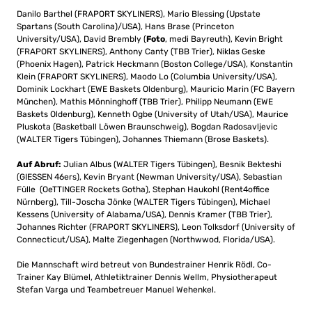
Danilo Barthel (FRAPORT SKYLINERS), Mario Blessing (Upstate
Spartans (South Carolina)/USA), Hans Brase (Princeton
University/USA), David Brembly (
Foto
, medi Bayreuth), Kevin Bright
(FRAPORT SKYLINERS), Anthony Canty (TBB Trier), Niklas Geske
(Phoenix Hagen), Patrick Heckmann (Boston College/USA), Konstantin
Klein (FRAPORT SKYLINERS), Maodo Lo (Columbia University/USA),
Dominik Lockhart (EWE Baskets Oldenburg), Mauricio Marin (FC Bayern
München), Mathis Mönninghoff (TBB Trier), Philipp Neumann (EWE
Baskets Oldenburg), Kenneth Ogbe (University of Utah/USA), Maurice
Pluskota (Basketball Löwen Braunschweig), Bogdan Radosavljevic
(WALTER Tigers Tübingen), Johannes Thiemann (Brose Baskets).
Auf Abruf:
Julian Albus (WALTER Tigers Tübingen), Besnik Bekteshi
(GIESSEN 46ers), Kevin Bryant (Newman University/USA), Sebastian
Fülle (OeTTINGER Rockets Gotha), Stephan Haukohl (Rent4office
Nürnberg), Till-Joscha Jönke (WALTER Tigers Tübingen), Michael
Kessens (University of Alabama/USA), Dennis Kramer (TBB Trier),
Johannes Richter (FRAPORT SKYLINERS), Leon Tolksdorf (University of
Connecticut/USA), Malte Ziegenhagen (Northwwod, Florida/USA).
Die Mannschaft wird betreut von Bundestrainer Henrik Rödl, Co-
Trainer Kay Blümel, Athletiktrainer Dennis Wellm, Physiotherapeut
Stefan Varga und Teambetreuer Manuel Wehenkel.