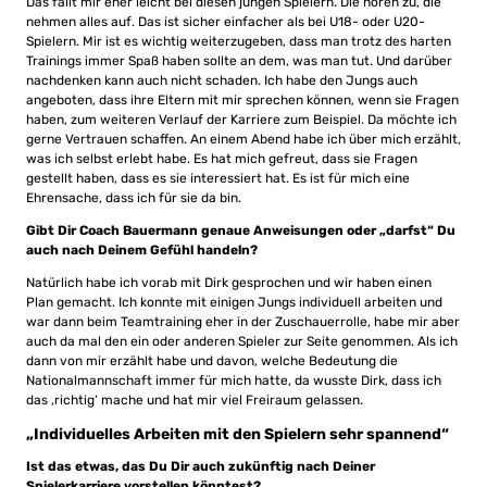
Das fällt mir eher leicht bei diesen jungen Spielern. Die hören zu, die
nehmen alles auf. Das ist sicher einfacher als bei U18- oder U20-
Spielern. Mir ist es wichtig weiterzugeben, dass man trotz des harten
Trainings immer Spaß haben sollte an dem, was man tut. Und darüber
nachdenken kann auch nicht schaden. Ich habe den Jungs auch
angeboten, dass ihre Eltern mit mir sprechen können, wenn sie Fragen
haben, zum weiteren Verlauf der Karriere zum Beispiel. Da möchte ich
gerne Vertrauen schaffen. An einem Abend habe ich über mich erzählt,
was ich selbst erlebt habe. Es hat mich gefreut, dass sie Fragen
gestellt haben, dass es sie interessiert hat. Es ist für mich eine
Ehrensache, dass ich für sie da bin.
Gibt Dir Coach Bauermann genaue Anweisungen oder „darfst“ Du
auch nach Deinem Gefühl handeln?
Natürlich habe ich vorab mit Dirk gesprochen und wir haben einen
Plan gemacht. Ich konnte mit einigen Jungs individuell arbeiten und
war dann beim Teamtraining eher in der Zuschauerrolle, habe mir aber
auch da mal den ein oder anderen Spieler zur Seite genommen. Als ich
dann von mir erzählt habe und davon, welche Bedeutung die
Nationalmannschaft immer für mich hatte, da wusste Dirk, dass ich
das ‚richtig‘ mache und hat mir viel Freiraum gelassen.
„Individuelles Arbeiten mit den Spielern sehr spannend“
Ist das etwas, das Du Dir auch zukünftig nach Deiner
Spielerkarriere vorstellen könntest?