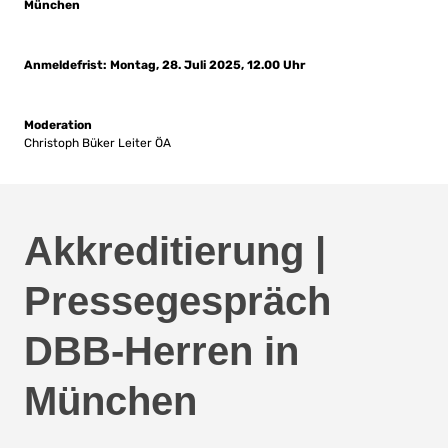
München
Anmeldefrist: Montag, 28. Juli 2025, 12.00 Uhr
Moderation
Christoph Büker Leiter ÖA
Akkreditierung
Akkreditierung |
|
Pressegespräch
Pressegespräch
DBB-Herren in
DBB-
München
Herren