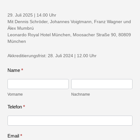
in
29. Juli 2025 | 14.00 Uhr
München
Mit Dennis Schröder, Johannes Voigtmann, Franz Wagner und
Álex Mumbrú
Leonardo Royal Hotel München, Moosacher Straße 90, 80809
München
Akkreditierungsfrist: 28. Juli 2024 | 12.00 Uhr
Name
*
Vorname
Nachname
Vorname
Nachname
Telefon
*
Email
*