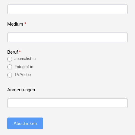
Medium
*
Beruf
*
Journalist:in
Fotograf:in
TV/Video
Anmerkungen
Abschicken