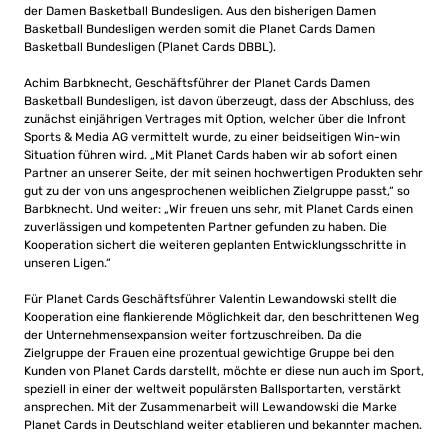
der Damen Basketball Bundesligen. Aus den bisherigen Damen
Basketball Bundesligen werden somit die Planet Cards Damen
Basketball Bundesligen (Planet Cards DBBL).
Achim Barbknecht, Geschäftsführer der Planet Cards Damen
Basketball Bundesligen, ist davon überzeugt, dass der Abschluss, des
zunächst einjährigen Vertrages mit Option, welcher über die Infront
Sports & Media AG vermittelt wurde, zu einer beidseitigen Win-win
Situation führen wird. „Mit Planet Cards haben wir ab sofort einen
Partner an unserer Seite, der mit seinen hochwertigen Produkten sehr
gut zu der von uns angesprochenen weiblichen Zielgruppe passt,“ so
Barbknecht. Und weiter: „Wir freuen uns sehr, mit Planet Cards einen
zuverlässigen und kompetenten Partner gefunden zu haben. Die
Kooperation sichert die weiteren geplanten Entwicklungsschritte in
unseren Ligen.“
Für Planet Cards Geschäftsführer Valentin Lewandowski stellt die
Kooperation eine flankierende Möglichkeit dar, den beschrittenen Weg
der Unternehmensexpansion weiter fortzuschreiben. Da die
Zielgruppe der Frauen eine prozentual gewichtige Gruppe bei den
Kunden von Planet Cards darstellt, möchte er diese nun auch im Sport,
speziell in einer der weltweit populärsten Ballsportarten, verstärkt
ansprechen. Mit der Zusammenarbeit will Lewandowski die Marke
Planet Cards in Deutschland weiter etablieren und bekannter machen.