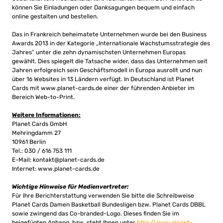
können Sie Einladungen oder Danksagungen bequem und einfach
online gestalten und bestellen.
Das in Frankreich beheimatete Unternehmen wurde bei den Business
Awards 2013 in der Kategorie „Internationale Wachstumsstrategie des
Jahres“ unter die zehn dynamischsten Unternehmen Europas
gewählt. Dies spiegelt die Tatsache wider, dass das Unternehmen seit
Jahren erfolgreich sein Geschäftsmodell in Europa ausrollt und nun
über 16 Websites in 13 Ländern verfügt. In Deutschland ist Planet
Cards mit www.planet-cards.de einer der führenden Anbieter im
Bereich Web-to-Print.
Weitere Informationen:
Planet Cards GmbH
Mehringdamm 27
10961 Berlin
Tel.: 030 / 616 753 111
E-Mail:
kontakt@planet-cards.de
Internet: www.planet-cards.de
Wichtige Hinweise für Medienvertreter:
Für Ihre Berichterstattung verwenden Sie bitte die Schreibweise
Planet Cards Damen Basketball Bundesligen bzw. Planet Cards DBBL
sowie zwingend das Co-branded-Logo. Dieses finden Sie im
beigefügten Anhang, bzw. steht Ihnen unter
http://www.planet-