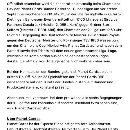
Öffentlich erkennbar wird die Kooperation erstmalig beim Champions
Day der Planet Cards Damen Basketball Bundesligen am vorletzten
Septemberwochenende (19.09.2015) in der Speiterlinghalle in Keltern-
Dietlingen. Bei diesem Event ermittelt um 17:00 Uhr zuerst GiroLive
Panthers Osnabrück (Meister 2. DBBL Nord) gegen Grüner Stern
Keltern (Meister 2. DBBL Süd), den Champion der 2. Liga, um 19:30 Uhr
folgt die Begegnung des Deutschen Vize Meister TV Saarlouis Royals
gegen den Deutscher Meister und Pokalsieger TSV 1880 Wasserburg
um den Champions Cup. Hierbei wird Planet Cards auf und neben dem
Parkett sowie den Trikots mit dem neuen gemeinsamen Liga-Logo,
welches eine Kombination aus den beiden bestehenden Logos
darstellt, erstmalig vor Ort augenscheinlich wahrnehmbar sein.
Bei den Heimspielen der Bundesligisten ist Planet Cards ab dem
ersten Tip-Off in allen 36 Spielstätten der Planet Cards DBBL,
insbesondere auf den Trikots der Bundesligisten, auf Banden und
Produktaufstellern, konstant präsent.
Aber auch im Livestream, bei dem pro Woche alle sechs Begegnungen
der 1. Liga frei und kostenlos auf sportdeutschland.tv zu sehen sind,
wird Planet Cards sichtbar.
Über Planet Cards:
Planet Cards ist der Experte für selbst gestaltete Anlasskarten,
Geburtskarten, Hochzeitskarten, Taufkarten u.v.m. Bei Planet Cards