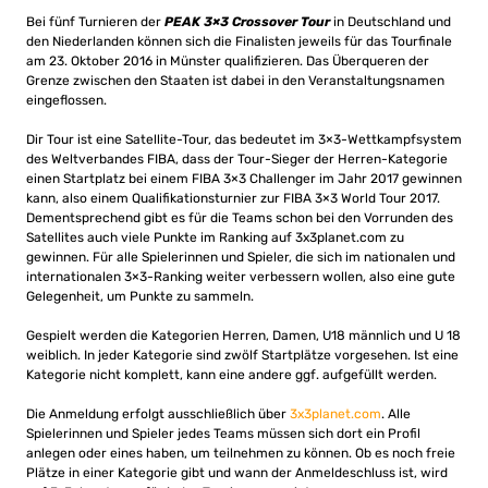
Bei fünf Turnieren der
PEAK 3×3 Crossover Tour
in Deutschland und
den Niederlanden können sich die Finalisten jeweils für das Tourfinale
am 23. Oktober 2016 in Münster qualifizieren. Das Überqueren der
Grenze zwischen den Staaten ist dabei in den Veranstaltungsnamen
eingeflossen.
Dir Tour ist eine Satellite-Tour, das bedeutet im 3×3-Wettkampfsystem
des Weltverbandes FIBA, dass der Tour-Sieger der Herren-Kategorie
einen Startplatz bei einem FIBA 3×3 Challenger im Jahr 2017 gewinnen
kann, also einem Qualifikationsturnier zur FIBA 3×3 World Tour 2017.
Dementsprechend gibt es für die Teams schon bei den Vorrunden des
Satellites auch viele Punkte im Ranking auf 3x3planet.com zu
gewinnen. Für alle Spielerinnen und Spieler, die sich im nationalen und
internationalen 3×3-Ranking weiter verbessern wollen, also eine gute
Gelegenheit, um Punkte zu sammeln.
Gespielt werden die Kategorien Herren, Damen, U18 männlich und U 18
weiblich. In jeder Kategorie sind zwölf Startplätze vorgesehen. Ist eine
Kategorie nicht komplett, kann eine andere ggf. aufgefüllt werden.
Die Anmeldung erfolgt ausschließlich über
3x3planet.com
. Alle
Spielerinnen und Spieler jedes Teams müssen sich dort ein Profil
anlegen oder eines haben, um teilnehmen zu können. Ob es noch freie
Plätze in einer Kategorie gibt und wann der Anmeldeschluss ist, wird