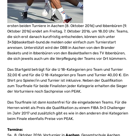
ersten beiden Turniere in Aachen (8. Oktober 2016) und Ibbenbüren (9.
Oktober 2016) endet am Freitag, 7. Oktober 2016, um 18.00 Uhr. Teams,
die sich erst danach kurzfristig entscheiden, können sich unter
3×
3@basketball-bund.de
melden oder einfach zum Turnierstart
anreisen. Unterstützt wird der DBB in Aachen von den Brander
Baskets und in Ibbenbüren von den Basketballern des TV Ibbenbüren,
die sich jeweils auch um die Verpflegung der Teams vor Ort kümmern.
Das Startgeld beträgt für die U 18-Kategorien pro Team und Turnier
32,00 € und für die Ü 18-Kategorien pro Team und Turnier 40,00 €. Ein
Shirt pro Spieler/in und Turnier ist inklusive. Neben der Qualifikation
zum Tourfinale für beide Finalisten jeder Kategorie erhalten die Sieger
der Vorturniere noch Sachpreise von PEAK.
Das Tourfinale ist dann kostenfrei für die eingeladenen Teams. Für die
Herren winkt als Preis die Qualifikation zu einem FIBA 3×3 Challenger
im Jahr 2017 und zusätzlich gibt es wie in den anderen drei Kategorien
beim Finale ebenfalls Preise von PEAK.
Termine:
Sa., 8. Oktober 2016: Vorturnier in
Aachen
, Gesamtschule Aachen