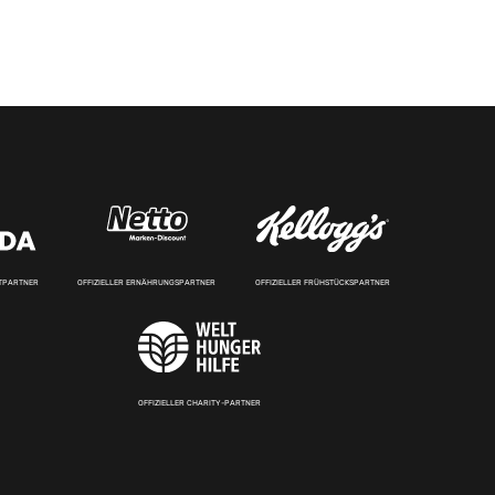
RTPARTNER
OFFIZIELLER ERNÄHRUNGSPARTNER
OFFIZIELLER FRÜHSTÜCKSPARTNER
OFFIZIELLER CHARITY-PARTNER