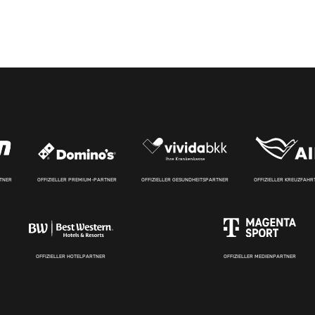
RTNER
OFFIZIELLER PREMIUM-PARTNER
OFFIZIELLER GESUNDHEITSPARTNER
OFFIZIELLER KREUZFAH
OFFIZIELLER HOTELPARTNER
OFFIZIELLER MEDIENPARTNER