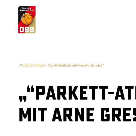
Suchvorschläge
Lorem Ipsum
Dolor Sit
Amet Valputo
„“Parkett-Athletik – Der Athletiktalk mit Arne Greskowiak“
„“Parkett-At
mit Arne Gr