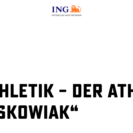
OFFIZIELLER HAUPTSPONSOR
hletik – Der At
eskowiak“