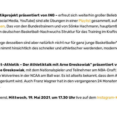
ikprojekt präsentiert von ING –
erfreut sich weiterhin großer Belieb
ocial Media, YouTube) sind alle Übungen in einer
Playlist
gesammelt, auf 
sen
. Das von den Bundestrainern und von Sönke Hachmann, hauptamtlic
 deutschen Basketball-Nachwuchs Struktur für das Training im Kraft
ge desselben sind aber natürlich nicht nur für ganz junge Basketballer*
 nimmt hinsichtlich des schneller und athletischer werdenden, moder
t-Athletik – Der Athletiktalk mit Arne Greskowiak“ präsentiert 
e Greskowiak
, mit dem Nationalspieler und Teilnehmer am NBA-Draft
Wolverines in der NCAA am Ball war. Es ist allseits bekannt, dass dem A
ingeräumt wird. Auch Franz Wagner hat in den vergangenen 24 Monaten 
.
bend,
Mittwoch, 19. Mai 2021
,
um 17.30 Uhr
live auf dem
Instagram-