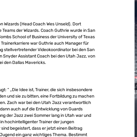
ton Wizards (Head Coach Wes Unseld). Dort
e Teams der Wizards. Coach Guthrie wurde in San
Combs School of Business der University of Texas
 Trainerkarriere war Guthrie auch Manager für
 stellvertretender Videokoordinator bei den San
n Snyder Assistant Coach bei den Utah Jazz, von
i den Dallas Mavericks.
: “ „Die Idee ist, Trainer, die sich insbesondere
en und sie zu bitten, eine Fortbildung zu machen
gen. Zach war bei den Utah Jazz verantwortlich
ich dann auch auf die Entwicklung von Guards
adung der Jazz zwei Sommer lang in Utah war und
in hochintelligenter Trainer der jungen
 sind begeistert, dass er jetzt einen Beitrag
 der Jugend ein ganz wichtiges Thema. Bestimmt