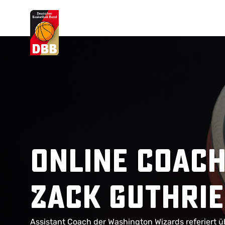
Suchvorschläge
Lorem Ipsum
Dolor Sit
Amet Valputo
Online Coach
Zack Guthrie
Assistant Coach der Washington Wizards referiert 