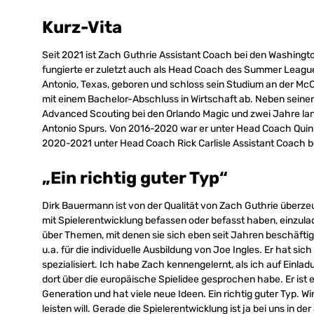
Kurz-Vita
Seit 2021 ist Zach Guthrie Assistant Coach bei den Washing
fungierte er zuletzt auch als Head Coach des Summer Leagu
Antonio, Texas, geboren und schloss sein Studium an der Mc
mit einem Bachelor-Abschluss in Wirtschaft ab. Neben seiner
Advanced Scouting bei den Orlando Magic und zwei Jahre lang
Antonio Spurs. Von 2016-2020 war er unter Head Coach Quin
2020-2021 unter Head Coach Rick Carlisle Assistant Coach be
„Ein richtig guter Typ“
Dirk Bauermann ist von der Qualität von Zach Guthrie überzeugt
mit Spielerentwicklung befassen oder befasst haben, einzulad
über Themen, mit denen sie sich eben seit Jahren beschäfti
u.a. für die individuelle Ausbildung von Joe Ingles. Er hat s
spezialisiert. Ich habe Zach kennengelernt, als ich auf Einl
dort über die europäische Spielidee gesprochen habe. Er ist e
Generation und hat viele neue Ideen. Ein richtig guter Typ. Wir
leisten will. Gerade die Spielerentwicklung ist ja bei uns in