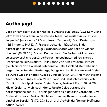
Aufholjagd
Serbien kam stark aus der Kabine, punktete zum 38:52 (22.). Es musste
jetzt etwas passieren im deutschen Team, das weiterhin viel zu viel
liegen ließ (Wurfquote 29 % zu diesem Zeitpunkt). Obst‘ Dreier zum
43:54 machte Mut (24.), Franz brachte den Rückstand in den
einstelligen Bereich. Wenige Sekunden später war Serbien wieder
obenauf (45:59, 25.), Auszeit Deutschland. Die Serben wirkten sehr
selbstbewusst und verkörperten den unbedingten Willen, sich die
Bronzemedaille zu sichern. Beim Stand von 45:64 musste Herbert
gleich die nächste Auszeit nehmen (26.). Deutschland stemmte sich
gegen die drohenden Niederlage, Bonga und Moritz trafen zwei Dreier,
es wurde wieder offener, Auszeit Serbien (51:64, 27.). Thiemann stopfte
nach schönem Anspiel von Weiler-Babb und Deutschland biss sich
förmlich in das Spiel hinein (Dreier Bonga, Freiwurf Franz, 57:67, 28.).
Micic‘ Dreier tat weh, doch Moritz tanzte Jokic aus und die
Körpersprache der DBB-Korbjäger hatte sich deutlich verändert. Zwei
Freiwurftreffer vn Weiler-Babb brachten das Resultat wieder in den
einstellge Bereich (61:70, 29.). Nach drei Vierteln durfte man Hoffnung
haben (63:72).