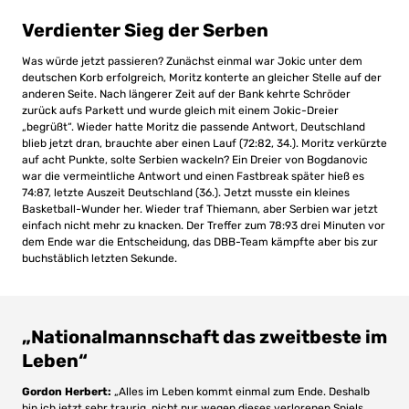
Verdienter Sieg der Serben
Was würde jetzt passieren? Zunächst einmal war Jokic unter dem
deutschen Korb erfolgreich, Moritz konterte an gleicher Stelle auf der
anderen Seite. Nach längerer Zeit auf der Bank kehrte Schröder
zurück aufs Parkett und wurde gleich mit einem Jokic-Dreier
„begrüßt“. Wieder hatte Moritz die passende Antwort, Deutschland
blieb jetzt dran, brauchte aber einen Lauf (72:82, 34.). Moritz verkürzte
auf acht Punkte, solte Serbien wackeln? Ein Dreier von Bogdanovic
war die vermeintliche Antwort und einen Fastbreak später hieß es
74:87, letzte Auszeit Deutschland (36.). Jetzt musste ein kleines
Basketball-Wunder her. Wieder traf Thiemann, aber Serbien war jetzt
einfach nicht mehr zu knacken. Der Treffer zum 78:93 drei Minuten vor
dem Ende war die Entscheidung, das DBB-Team kämpfte aber bis zur
buchstäblich letzten Sekunde.
„Nationalmannschaft das zweitbeste im
Leben“
Gordon Herbert:
„Alles im Leben kommt einmal zum Ende. Deshalb
bin ich jetzt sehr traurig, nicht nur wegen dieses verlorenen Spiels.