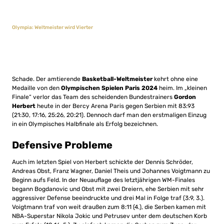
Olympia: Weltmeister wird Vierter
Schade. Der amtierende
Basketball-Weltmeister
kehrt ohne eine
Medaille von den
Olympischen Spielen Paris 2024
heim. Im „kleinen
Finale“ verlor das Team des scheidenden Bundestrainers
Gordon
Herbert
heute in der Bercy Arena Paris gegen Serbien mit 83:93
(21:30, 17:16, 25:26, 20:21). Dennoch darf man den erstmaligen Einzug
in ein Olympisches Halbfinale als Erfolg bezeichnen.
Defensive Probleme
Auch im letzten Spiel von Herbert schickte der Dennis Schröder,
Andreas Obst, Franz Wagner, Daniel Theis und Johannes Voigtmann zu
Beginn aufs Feld. In der Neuauflage des letztjährigen WM-Finales
begann Bogdanovic und Obst mit zwei Dreiern, ehe Serbien mit sehr
aggressiver Defense beeindruckte und drei Mal in Folge traf (3:9, 3.).
Voigtmann traf von weit draußen zum 8:11 (4.), die Serben kamen mit
NBA-Superstar Nikola Jokic und Petrusev unter dem deutschen Korb