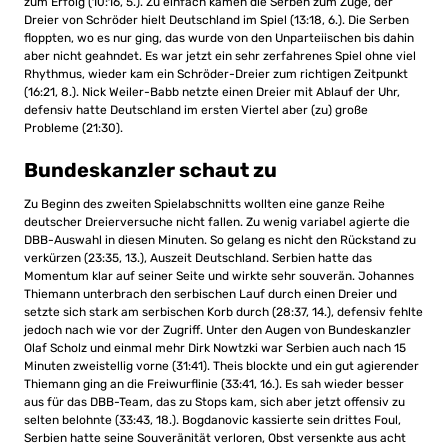
zum Erfolg (10:16, 5.). Zu einfach kamen die Serben zum Zuge, der
Dreier von Schröder hielt Deutschland im Spiel (13:18, 6.). Die Serben
floppten, wo es nur ging, das wurde von den Unparteiischen bis dahin
aber nicht geahndet. Es war jetzt ein sehr zerfahrenes Spiel ohne viel
Rhythmus, wieder kam ein Schröder-Dreier zum richtigen Zeitpunkt
(16:21, 8.). Nick Weiler-Babb netzte einen Dreier mit Ablauf der Uhr,
defensiv hatte Deutschland im ersten Viertel aber (zu) große
Probleme (21:30).
Bundeskanzler schaut zu
Zu Beginn des zweiten Spielabschnitts wollten eine ganze Reihe
deutscher Dreierversuche nicht fallen. Zu wenig variabel agierte die
DBB-Auswahl in diesen Minuten. So gelang es nicht den Rückstand zu
verkürzen (23:35, 13.), Auszeit Deutschland. Serbien hatte das
Momentum klar auf seiner Seite und wirkte sehr souverän. Johannes
Thiemann unterbrach den serbischen Lauf durch einen Dreier und
setzte sich stark am serbischen Korb durch (28:37, 14.), defensiv fehlte
jedoch nach wie vor der Zugriff. Unter den Augen von Bundeskanzler
Olaf Scholz und einmal mehr Dirk Nowtzki war Serbien auch nach 15
Minuten zweistellig vorne (31:41). Theis blockte und ein gut agierender
Thiemann ging an die Freiwurflinie (33:41, 16.). Es sah wieder besser
aus für das DBB-Team, das zu Stops kam, sich aber jetzt offensiv zu
selten belohnte (33:43, 18.). Bogdanovic kassierte sein drittes Foul,
Serbien hatte seine Souveränität verloren, Obst versenkte aus acht