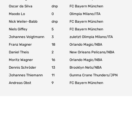
Oscar da Silva
dnp
FC Bayern München
Maodo Lo
0
Olimpia Milano/ITA
Nick Weiler-Babb
dnp
FC Bayern München
Niels Giffey
5
FC Bayern München
Johannes Voigtmann
3
zuletzt Olimpia Milano/ITA
Franz Wagner
18
Orlando Magic/NBA
Daniel Theis
2
New Orleans Pelicans/NBA
Moritz Wagner
16
Orlando Magic/NBA
Dennis Schröder
13
Brooklyn Nets/NBA
Johannes Thiemann
11
Gunma Crane Thunders/JPN
Andreas Obst
9
FC Bayern München