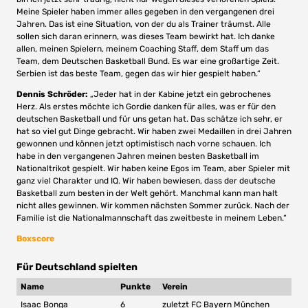
Meine Spieler haben immer alles gegeben in den vergangenen drei
Jahren. Das ist eine Situation, von der du als Trainer träumst. Alle
sollen sich daran erinnern, was dieses Team bewirkt hat. Ich danke
allen, meinen Spielern, meinem Coaching Staff, dem Staff um das
Team, dem Deutschen Basketball Bund. Es war eine großartige Zeit.
Serbien ist das beste Team, gegen das wir hier gespielt haben.“
Dennis Schröder:
„Jeder hat in der Kabine jetzt ein gebrochenes
Herz. Als erstes möchte ich Gordie danken für alles, was er für den
deutschen Basketball und für uns getan hat. Das schätze ich sehr, er
hat so viel gut Dinge gebracht. Wir haben zwei Medaillen in drei Jahren
gewonnen und können jetzt optimistisch nach vorne schauen. Ich
habe in den vergangenen Jahren meinen besten Basketball im
Nationaltrikot gespielt. Wir haben keine Egos im Team, aber Spieler mit
ganz viel Charakter und IQ. Wir haben bewiesen, dass der deutsche
Basketball zum besten in der Welt gehört. Manchmal kann man halt
nicht alles gewinnen. Wir kommen nächsten Sommer zurück. Nach der
Familie ist die Nationalmannschaft das zweitbeste in meinem Leben.“
Boxscore
Für Deutschland spielten
Name
Punkte
Verein
Isaac Bonga
6
zuletzt FC Bayern München