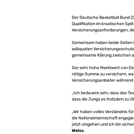
Der Deutsche Basketball Bund (
Qualifikation im kroatischen Spli
Versicherungsanforderungen, die 
Gemeinsam haben beide Seiten in
adäquaten Versicherungsschutz 
gemeinsame Klärung zwischen all
Der sehr hohe Marktwert von Denn
nötige Summe zu versichern, war 
Versicherungsanbieter während 
„Ich bedauere sehr, dass das Te
dass die Jungs es trotzdem zu O
„Wir haben volles Verständnis fü
die Nationalmannschaft engagiert
jetzt umgehen und ich bin siche
Weiss
.