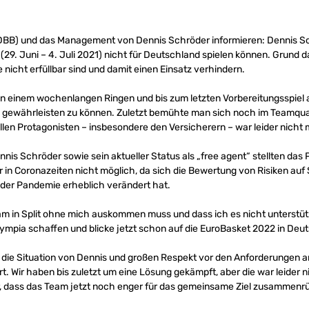
DBB) und das Management von Dennis Schröder informieren: Dennis Sc
t (29. Juni – 4. Juli 2021) nicht für Deutschland spielen können. Grund 
nicht erfüllbar sind und damit einen Einsatz verhindern.
 einem wochenlangen Ringen und bis zum letzten Vorbereitungsspiel a
gewährleisten zu können. Zuletzt bemühte man sich noch im Teamquar
en Protagonisten – insbesondere den Versicherern – war leider nicht 
is Schröder sowie sein aktueller Status als „free agent“ stellten das 
in Coronazeiten nicht möglich, da sich die Bewertung von Risiken auf 
der Pandemie erheblich verändert hat.
am in Split ohne mich auskommen muss und dass ich es nicht unterstütz
lympia schaffen und blicke jetzt schon auf die EuroBasket 2022 in Deu
r die Situation von Dennis und großen Respekt vor den Anforderungen an 
. Wir haben bis zuletzt um eine Lösung gekämpft, aber die war leider n
r, dass das Team jetzt noch enger für das gemeinsame Ziel zusammenr