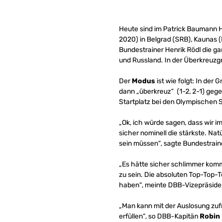
Heute sind im Patrick Baumann Ho
2020) in Belgrad (SRB), Kaunas 
Bundestrainer Henrik Rödl die ga
und Russland. In der Überkreuzgr
Der
Modus
ist wie folgt: In der 
dann „überkreuz“ (1-2, 2-1) gege
Startplatz bei den Olympischen 
„Ok, ich würde sagen, dass wir i
sicher nominell die stärkste. Nat
sein müssen“, sagte Bundestrai
„Es hätte sicher schlimmer komm
zu sein. Die absoluten Top-Top-T
haben“, meinte DBB-Vizepräsid
„Man kann mit der Auslosung zufr
erfüllen“, so DBB-Kapitän
Robin