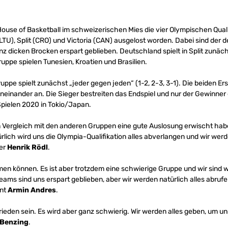
use of Basketball im schweizerischen Mies die vier Olympischen Qualif
(LTU), Split (CRO) und Victoria (CAN) ausgelost worden. Dabei sind de
nz dicken Brocken erspart geblieben. Deutschland spielt in Split zunäch
uppe spielen Tunesien, Kroatien und Brasilien.
Gruppe spielt zunächst „jeder gegen jeden“ (1-2, 2-3, 3-1). Die beiden Er
neinander an. Die Sieger bestreiten das Endspiel und nur der Gewinner 
Spielen 2020 in Tokio/Japan.
m Vergleich mit den anderen Gruppen eine gute Auslosung erwischt haben
ürlich wird uns die Olympia-Qualifikation alles abverlangen und wir werd
ner
Henrik Rödl
.
en können. Es ist aber trotzdem eine schwierige Gruppe und wir sind 
eams sind uns erspart geblieben, aber wir werden natürlich alles abru
ent
Armin Andres
.
ieden sein. Es wird aber ganz schwierig. Wir werden alles geben, um u
 Benzing
.