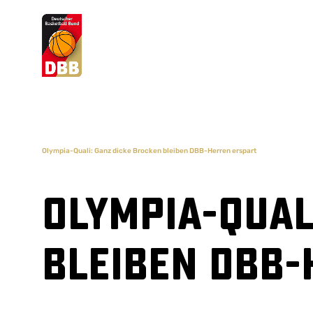
Suchvorschläge
Lorem Ipsum
Dolor Sit
Amet Valputo
Olympia-Quali: Ganz dicke Brocken bleiben DBB-Herren erspart
Olympia-Qual
bleiben DBB