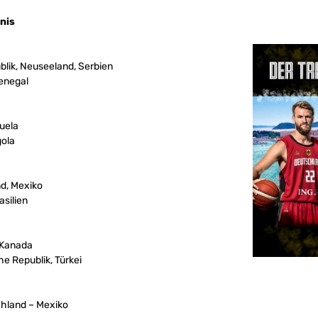
nis
lik, Neuseeland, Serbien
Senegal
uela
gola
d, Mexiko
asilien
 Kanada
e Republik, Türkei
chland – Mexiko