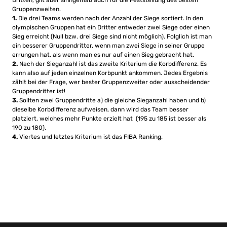
Dritten, gilt aber sinngemäß auch für die Feststellung des besten
Gruppenzweiten.
1.
Die drei Teams werden nach der Anzahl der Siege sortiert. In den
olympischen Gruppen hat ein Dritter entweder zwei Siege oder einen
Sieg erreicht (Null bzw. drei Siege sind nicht möglich). Folglich ist man
ein besserer Gruppendritter, wenn man zwei Siege in seiner Gruppe
errungen hat, als wenn man es nur auf einen Sieg gebracht hat.
2.
Nach der Sieganzahl ist das zweite Kriterium die Korbdifferenz. Es
kann also auf jeden einzelnen Korbpunkt ankommen. Jedes Ergebnis
zählt bei der Frage, wer bester Gruppenzweiter oder ausscheidender
Gruppendritter ist!
3.
Sollten zwei Gruppendritte a) die gleiche Sieganzahl haben und b)
dieselbe Korbdifferenz aufweisen, dann wird das Team besser
platziert, welches mehr Punkte erzielt hat (195 zu 185 ist besser als
190 zu 180).
4.
Viertes und letztes Kriterium ist das FIBA Ranking.