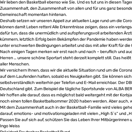
Wir lieben den Basketball ebenso wie Sie. Und es tut uns in diesen 
Zusammenhalt, den Zusammenhalt von allen und für uns ganz besonder
Gemeinschaft momentan hintenan.
Deshalb setzen wir unseren Appell zur aktuellen Lage rund um die Coron
können damit Leben retten! Alle Erkenntnisse zeigen, dass ein verlang
dafür tun, dass die unermüdlich und aufopferungsvoll arbeitenden Ärz
kümmern, letztlich Erfolg beim Bekämpfen der Pandemie haben werden. 
unter erschwerten Bedingungen arbeitet und das mit aller Kraft für die
Nach einigen Tagen merken wir erst nach und nach – beruflich und au
Herren … unsere schöne Sportart steht derzeit komplett still. Das heißt
aller Menschen.
Wir versichern Ihnen, dass wir die aktuelle Situation rund um die Coro
auf dem Laufenden halten, sobald es Neuigkeiten gibt. Sie können sich 
selbstverständlich weiterhin per Telefon und E-Mail erreichbar. Der DBB 
Deutschland gibt. Zum Beispiel die tägliche Sportstunde von ALBA BERLI
Wir hoffen alle darauf, dass es möglichst bald weitergeht mit der Kor
noch einen tollen Basketballsommer 2020 haben werden. Aber auch, wen
Mit dem Zusammenhalt auch in der Basketball-Familie wird vieles gehe
darauf, emotions- und motivationsgeladen mit vielen „High 5´s“ und „
Passen Sie auf sich auf, schützen Sie das Leben Ihrer Mitbürgerinnen
Ingo Weiss