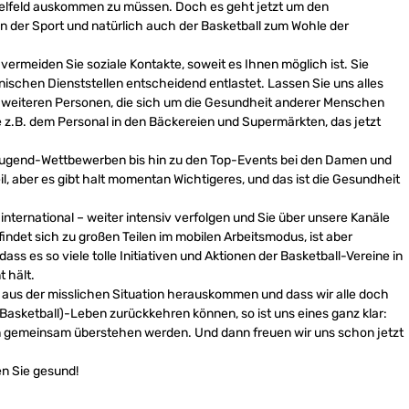
pielfeld auskommen zu müssen. Doch es geht jetzt um den
der Sport und natürlich auch der Basketball zum Wohle der
vermeiden Sie soziale Kontakte, soweit es Ihnen möglich ist. Sie
ischen Dienststellen entscheidend entlastet. Lassen Sie uns alles
le weiteren Personen, die sich um die Gesundheit anderer Menschen
 z.B. dem Personal in den Bäckereien und Supermärkten, das jetzt
en Jugend-Wettbewerben bis hin zu den Top-Events bei den Damen und
il, aber es gibt halt momentan Wichtigeres, und das ist die Gesundheit
nternational – weiter intensiv verfolgen und Sie über unsere Kanäle
indet sich zu großen Teilen im mobilen Arbeitsmodus, ist aber
ss es so viele tolle Initiativen und Aktionen der Basketball-Vereine in
 hält.
n aus der misslichen Situation herauskommen und dass wir alle doch
asketball)-Leben zurückkehren können, so ist uns eines ganz klar:
ion gemeinsam überstehen werden. Und dann freuen wir uns schon jetzt
en Sie gesund!