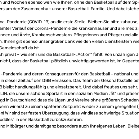
Tagen und Wochen ebenso weh wie Ihnen, ohne den Basketball auf dem S
s um den Zusammenhalt unserer Basketball-Familie. Und dabei stehen 
a-Pandemie (COVID-19) an die erste Stelle. Bleiben Sie bitte zuhause, 
samter Verlauf der Corona-Pandemie die Krankenhäuser und alle medizin
tinnen und Ärzte, Krankenschwestern, Pflegerinnen und Pfleger und al
Ihnen gilt ebenso unser großer Dank wie den vielen Dienstleistern wie
 Gemeinschaft da ist.
ch privat – wie sehr uns die Basketball-„Action“ fehlt. Von unzählig
 nicht, dass der Basketball plötzlich unwichtig geworden ist, im Gegente
na-Pandemie und deren Konsequenzen für den Basketball – national und i
in dieser Zeit auf den DBB verlassen. Das Team der Geschäftsstelle bef
bleibt handlungsfähig und einsatzbereit. Und dabei freut es uns sehr, da
N, die unsere schöne Sportart in den sozialen Medien „fit“ und präsent
bjagd in Deutschland, dass die Ligen und Vereine ohne größeren Schade
n wir erst zu einem späteren Zeitpunkt wieder zu einem geregelten (B
n! Wir sind der festen Überzeugung, dass wir diese schwierige Situat
Huddles“ in den Basketball zurückzukehren.
 und Mitbürger und damit ganz besonders auch Ihr eigenes Leben. Bleib