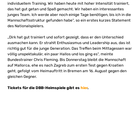
individuellem Training. Wir haben heute mit hoher Intensität trainiert,
das hat gut getan und Spaß gemacht. Wir haben ein interessantes
junges Team. Ich werde aber noch einige Tage benötigen, bis ich in die
Mannschaftsstruktur gefunden habe“, so ein erstes kurzes Statement
des Nationalspielers.
„Dirk hat gut trainiert und sofort gezeigt, dass er den Unterschied
ausmachen kann. Er strahlt Enthusiasmus und Leadership aus, das ist
richtig gut für die junge Generation. Das Treffen beim Mittagessen war
völlig unspektakulär, ein paar Hallos und los ging es“, meinte
Bundestrainer Chris Fleming. Bis Donnerstag bleibt die Mannschaft
auf Mallorca, ehe es nach Zagreb zum ersten Test gegen Kroatien
geht, gefolgt vom Heimauftritt in Bremen am 16. August gegen den
gleichen Gegner.
Tickets für die DBB-Heimspiele gibt es
hier
.