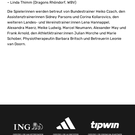
– Linda Thimm (Dragons Rhöndorf, WBV)
Die Spielerinnen werden betreut von Bundestrainer Heiko Czach, den
Assistenztrainerinnen Sidney Parsons und Corina Kollarovics, den
weiteren Landes- und Vereinstrainer:innen Lena Hannappel,
Alexandra Maerz, Meike Ludwig, Marcel Neumann, Alexander May und
Frank Arnold, den Athletiktrainer:innen Julian Morche und Marie
Schober, Physiotherapeutin Barbara Britsch und Betreuerin Leonie
van Doorn.
OFFIZIELLER HAUPTSPONSOR
OFFIZIELLER AUSRÜSTER
OFFIZIELLER PREMIUM-PARTNER