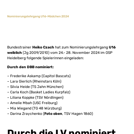
Nominierungslehrgang U16-Mädchen 2024
Bundestrainer
Heiko Czach
hat zum Nominierungslehrgang
U16
weiblich
(Jg 2009/2010) vom 24.- 28. November 2024 im OSP
Heidelberg folgende Spielerinnen eingeladen:
Durch den DBB nominiert:
– Frederike Askamp (Capitol Bascats)
– Lara Gierlich (Rheinstars Köln)
– Silvia Heide (TS Jahn München)
– Carla Koch (Basket Ladies Kurpfalz)
– Liliana Koppke (TSV Nördlingen)
– Amelie Mbah (USC Freiburg)
– Mia Wiegand (TG 48 Würzburg)
– Darina Zraychenko (
Foto oben
, TSV Hagen 1860)
Durch die LV nominiert