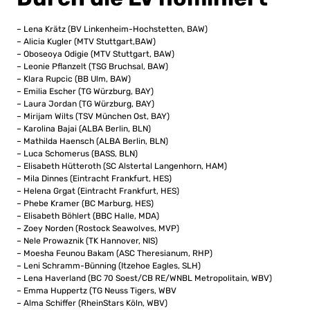
– Lena Krätz (BV Linkenheim-Hochstetten, BAW)
– Alicia Kugler (MTV Stuttgart,BAW)
– Oboseoya Odigie (MTV Stuttgart, BAW)
– Leonie Pflanzelt (TSG Bruchsal, BAW)
– Klara Rupcic (BB Ulm, BAW)
– Emilia Escher (TG Würzburg, BAY)
– Laura Jordan (TG Würzburg, BAY)
– Mirijam Wilts (TSV München Ost, BAY)
– Karolina Bajai (ALBA Berlin, BLN)
– Mathilda Haensch (ALBA Berlin, BLN)
– Luca Schomerus (BASS, BLN)
– Elisabeth Hütteroth (SC Alstertal Langenhorn, HAM)
– Mila Dinnes (Eintracht Frankfurt, HES)
– Helena Grgat (Eintracht Frankfurt, HES)
– Phebe Kramer (BC Marburg, HES)
– Elisabeth Böhlert (BBC Halle, MDA)
– Zoey Norden (Rostock Seawolves, MVP)
– Nele Prowaznik (TK Hannover, NIS)
– Moesha Feunou Bakam (ASC Theresianum, RHP)
– Leni Schramm-Bünning (Itzehoe Eagles, SLH)
– Lena Haverland (BC 70 Soest/CB RE/WNBL Metropolitain, WBV)
– Emma Huppertz (TG Neuss Tigers, WBV
– Alma Schiffer (RheinStars Köln, WBV)