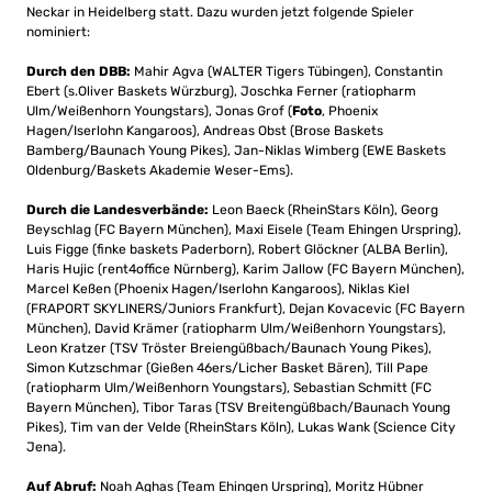
Neckar in Heidelberg statt. Dazu wurden jetzt folgende Spieler
nominiert:
Durch den DBB:
Mahir Agva (WALTER Tigers Tübingen), Constantin
Ebert (s.Oliver Baskets Würzburg), Joschka Ferner (ratiopharm
Ulm/Weißenhorn Youngstars), Jonas Grof (
Foto
, Phoenix
Hagen/Iserlohn Kangaroos), Andreas Obst (Brose Baskets
Bamberg/Baunach Young Pikes), Jan-Niklas Wimberg (EWE Baskets
Oldenburg/Baskets Akademie Weser-Ems).
Durch die Landesverbände:
Leon Baeck (RheinStars Köln), Georg
Beyschlag (FC Bayern München), Maxi Eisele (Team Ehingen Urspring),
Luis Figge (finke baskets Paderborn), Robert Glöckner (ALBA Berlin),
Haris Hujic (rent4office Nürnberg), Karim Jallow (FC Bayern München),
Marcel Keßen (Phoenix Hagen/Iserlohn Kangaroos), Niklas Kiel
(FRAPORT SKYLINERS/Juniors Frankfurt), Dejan Kovacevic (FC Bayern
München), David Krämer (ratiopharm Ulm/Weißenhorn Youngstars),
Leon Kratzer (TSV Tröster Breiengüßbach/Baunach Young Pikes),
Simon Kutzschmar (Gießen 46ers/Licher Basket Bären), Till Pape
(ratiopharm Ulm/Weißenhorn Youngstars), Sebastian Schmitt (FC
Bayern München), Tibor Taras (TSV Breitengüßbach/Baunach Young
Pikes), Tim van der Velde (RheinStars Köln), Lukas Wank (Science City
Jena).
Auf Abruf:
Noah Aghas (Team Ehingen Urspring), Moritz Hübner