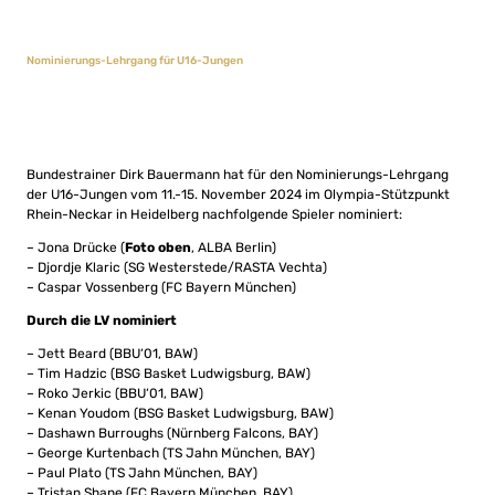
Nominierungs-Lehrgang für U16-Jungen
Bundestrainer Dirk Bauermann hat für den Nominierungs-Lehrgang
der U16-Jungen vom 11.-15. November 2024 im Olympia-Stützpunkt
Rhein-Neckar in Heidelberg nachfolgende Spieler nominiert:
– Jona Drücke (
Foto oben
, ALBA Berlin)
– Djordje Klaric (SG Westerstede/RASTA Vechta)
– Caspar Vossenberg (FC Bayern München)
Durch die LV nominiert
– Jett Beard (BBU‘01, BAW)
– Tim Hadzic (BSG Basket Ludwigsburg, BAW)
– Roko Jerkic (BBU‘01, BAW)
– Kenan Youdom (BSG Basket Ludwigsburg, BAW)
– Dashawn Burroughs (Nürnberg Falcons, BAY)
– George Kurtenbach (TS Jahn München, BAY)
– Paul Plato (TS Jahn München, BAY)
– Tristan Shane (FC Bayern München, BAY)