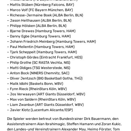
– Mattis Stüben (Nürnberg Falcons, BAY)
– Marco Volf (FC Bayern München, BAY)
– Richesse-Jermaine Boek (ALBA Berlin, BLN)
– Jason Heithausen (ALBA Berlin, BLN)
– Philipp Hölsken (ALBA Berlin, BLN)
– Bjarne Drewes (Hamburg Towers, HAM)
– Danny Egbe (Hamburg Towers, HAM)
– Johann Friedrich Meinberg (Hamburg Towers, HAM)
– Paul Mellentin (Hamburg Towers, HAM)
– Tjark Scheppeit (Hamburg Towers, HAM)
– Christoph Gördes (Eintracht Frankfurt, HES)
– Philip Grothe (SC RASTA Vechta, NIS)
– Matti Oldiges (TSG Westerstede, NIS)
– Anton Bock (NINERS Chemnitz, SAC)
– Oliver Jentzsch (BIG Basketball Gotha, THÜ)
– Malik Idbihi (Baskets Bonn, WBV)
– Fynn Rieck (RheinStars Köln, WBV)
– Jos Verwaayen (ART Giants Düsseldorf, WBV)
– Max von Saldern (RheinStars Köln, WBV)
– Liam Zwanbun (ART Giants Düsseldorf, WBV)
– Javier Klotz (Lucentum Alicante/ESP)
Die Spieler werden betreut von Bundestrainer Dirk Bauermann, den
Assistenztrainern Alan Ibrahimagic, Steffen Hamann und Zoran Kukic,
den Landes-und Vereinstrainern Alexander May, Heimo Förster, Tom