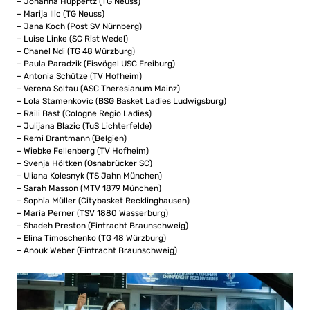
– Johanna Huppertz (TG Neuss)
– Marija Ilic (TG Neuss)
– Jana Koch (Post SV Nürnberg)
– Luise Linke (SC Rist Wedel)
– Chanel Ndi (TG 48 Würzburg)
– Paula Paradzik (Eisvögel USC Freiburg)
– Antonia Schütze (TV Hofheim)
– Verena Soltau (ASC Theresianum Mainz)
– Lola Stamenkovic (BSG Basket Ladies Ludwigsburg)
– Raili Bast (Cologne Regio Ladies)
– Julijana Blazic (TuS Lichterfelde)
– Remi Drantmann (Belgien)
– Wiebke Fellenberg (TV Hofheim)
– Svenja Höltken (Osnabrücker SC)
– Uliana Kolesnyk (TS Jahn München)
– Sarah Masson (MTV 1879 München)
– Sophia Müller (Citybasket Recklinghausen)
– Maria Perner (TSV 1880 Wasserburg)
– Shadeh Preston (Eintracht Braunschweig)
– Elina Timoschenko (TG 48 Würzburg)
– Anouk Weber (Eintracht Braunschweig)