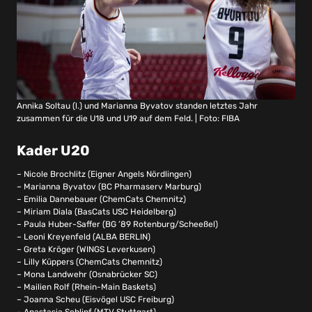
Annika Soltau (l.) und Marianna Byvatov standen letztes Jahr
zusammen für die U18 und U19 auf dem Feld. | Foto: FIBA
Kader U20
– Nicole Brochlitz (Eigner Angels Nördlingen)
– Marianna Byvatov (BC Pharmaserv Marburg)
– Emilia Dannebauer (ChemCats Chemnitz)
– Miriam Diala (BasCats USC Heidelberg)
– Paula Huber-Saffer (BG ’89 Rotenburg/Scheeßel)
– Leoni Kreyenfeld (ALBA BERLIN)
– Greta Kröger (WINGS Leverkusen)
– Lilly Küppers (ChemCats Chemnitz)
– Mona Landwehr (Osnabrücker SC)
– Mailien Rolf (Rhein-Main Baskets)
– Joanna Scheu (Eisvögel USC Freiburg)